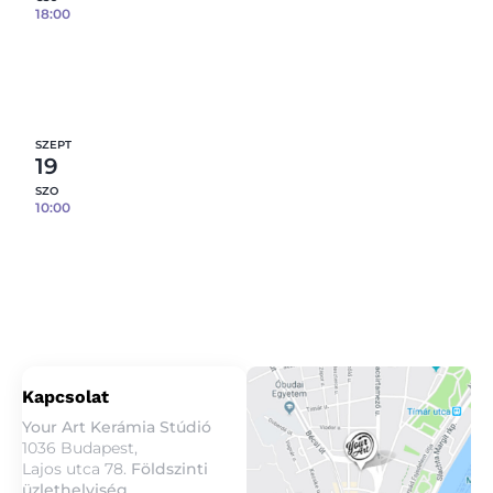
18:00
Engóbozás – 4 db tárgy / fő – 08.27.
12
fennmaradó hely
Részletek
SZEPT
19
SZO
10:00
Engóbozás – 4 db tárgy / fő – 09.19.
12
fennmaradó hely
Részletek
Kapcsolat
Your Art Kerámia Stúdió
1036 Budapest,
Lajos utca 78.
Földszinti
üzlethelyiség