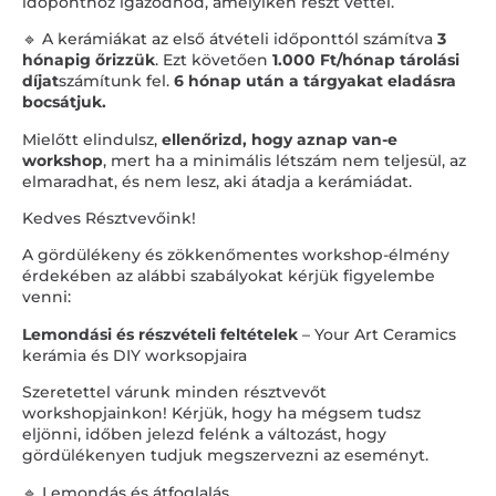
időponthoz igazodnod, amelyiken részt vettél.
🔹 A kerámiákat az első átvételi időponttól számítva
3
hónapig őrizzük
. Ezt követően
1.000 Ft/hónap tárolási
díjat
számítunk fel.
6 hónap után a tárgyakat eladásra
bocsátjuk.
Mielőtt elindulsz,
ellenőrizd, hogy aznap van-e
workshop
, mert ha a minimális létszám nem teljesül, az
elmaradhat, és nem lesz, aki átadja a kerámiádat.
Kedves Résztvevőink!
A gördülékeny és zökkenőmentes workshop-élmény
érdekében az alábbi szabályokat kérjük figyelembe
venni:
Lemondási és részvételi feltételek
– Your Art Ceramics
kerámia és DIY worksopjaira
Szeretettel várunk minden résztvevőt
workshopjainkon! Kérjük, hogy ha mégsem tudsz
eljönni, időben jelezd felénk a változást, hogy
gördülékenyen tudjuk megszervezni az eseményt.
🔹 Lemondás és átfoglalás