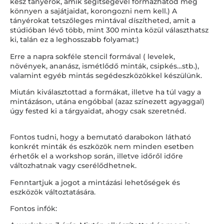
kész tányérok, amik segítségével formázhatod meg
könnyen a sajátjaidat, korongozni nem kell.) A
tányérokat tetszőleges mintával díszítheted, amit a
stúdióban lévő több, mint 300 minta közül választhatsz
ki, talán ez a leghosszabb folyamat:)
Erre a napra sokféle stencil formával ( levelek,
növények, ananász, ismétlődő minták, csipkés…stb.),
valamint egyéb mintás segédeszközökkel készülünk.
Miután kiválasztottad a formákat, illetve ha túl vagy a
mintázáson, utána engóbbal (azaz színezett agyaggal)
úgy fested ki a tárgyaidat, ahogy csak szeretnéd.
Fontos tudni, hogy a bemutató darabokon látható
konkrét minták és eszközök nem minden esetben
érhetők el a workshop során, illetve időről időre
változhatnak vagy cserélődhetnek.
Fenntartjuk a jogot a mintázási lehetőségek és
eszközök változtatására.
Fontos infók: