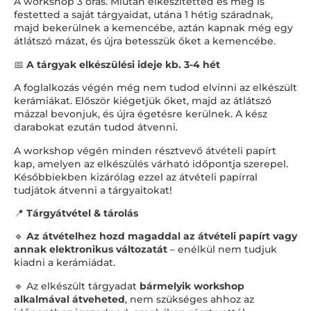
A workshop 3 órás. Miután elkészítetted és meg is
festetted a saját tárgyaidat, utána 1 hétig száradnak,
majd bekerülnek a kemencébe, aztán kapnak még egy
átlátszó mázat, és újra betesszük őket a kemencébe.
📅
A tárgyak elkészülési ideje kb. 3-4 hét
A foglalkozás végén még nem tudod elvinni az elkészült
kerámiákat. Először kiégetjük őket, majd az átlátszó
mázzal bevonjuk, és újra égetésre kerülnek. A kész
darabokat ezután tudod átvenni.
A workshop végén minden résztvevő átvételi papírt
kap, amelyen az elkészülés várható időpontja szerepel.
Későbbiekben kizárólag ezzel az átvételi papírral
tudjátok átvenni a tárgyaitokat!
📍
Tárgyátvétel & tárolás
🔹
Az átvételhez hozd magaddal az átvételi papírt vagy
annak elektronikus változatát
– enélkül nem tudjuk
kiadni a kerámiádat.
🔹 Az elkészült tárgyadat
bármelyik workshop
alkalmával átveheted
, nem szükséges ahhoz az