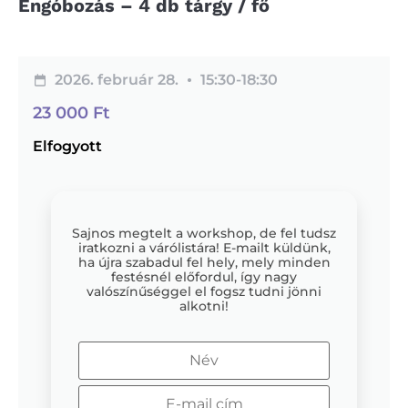
Engóbozás – 4 db tárgy / fő
2026. február 28.
15:30-
18:30
23 000
Ft
Elfogyott
Sajnos megtelt a workshop, de fel tudsz
iratkozni a várólistára! E-mailt küldünk,
ha újra szabadul fel hely, mely minden
festésnél előfordul, így nagy
valószínűséggel el fogsz tudni jönni
alkotni!