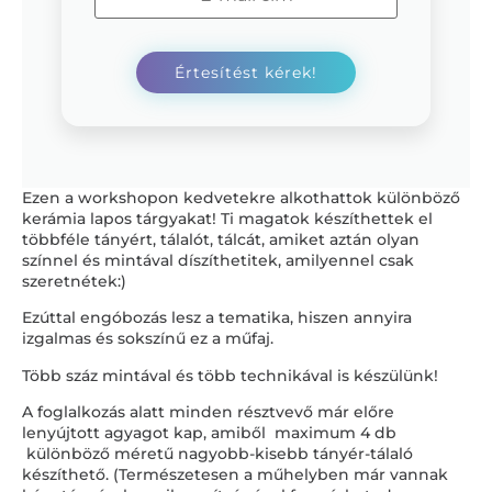
Ezen a workshopon kedvetekre alkothattok különböző
kerámia lapos tárgyakat! Ti magatok készíthettek el
többféle tányért, tálalót, tálcát, amiket aztán olyan
színnel és mintával díszíthetitek, amilyennel csak
szeretnétek:)
Ezúttal engóbozás lesz a tematika, hiszen annyira
izgalmas és sokszínű ez a műfaj.
Több száz mintával és több technikával is készülünk!
A foglalkozás alatt minden résztvevő már előre
lenyújtott agyagot kap, amiből maximum 4 db
különböző méretű nagyobb-kisebb tányér-tálaló
készíthető. (Természetesen a műhelyben már vannak