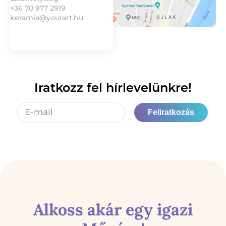
+36 70 977 2919
keramia@yourart.hu
Iratkozz fel hírlevelünkre!
Feliratkozás
Alkoss akár egy igazi