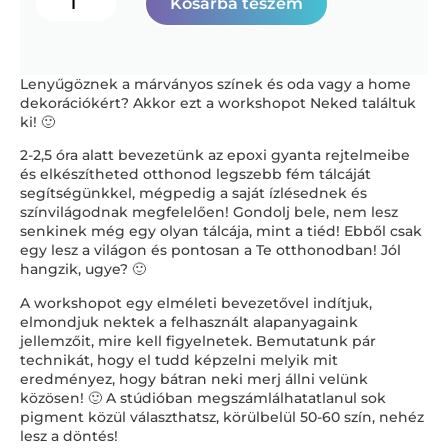
Kosárba teszem
Lenyűgöznek a márványos színek és oda vagy a home
dekorációkért? Akkor ezt a workshopot Neked találtuk
ki! 🙂
2-2,5 óra alatt bevezetünk az epoxi gyanta rejtelmeibe
és elkészítheted otthonod legszebb fém tálcáját
segítségünkkel, mégpedig a saját ízlésednek és
színvilágodnak megfelelően! Gondolj bele, nem lesz
senkinek még egy olyan tálcája, mint a tiéd! Ebből csak
egy lesz a világon és pontosan a Te otthonodban! Jól
hangzik, ugye? 🙂
A workshopot egy elméleti bevezetővel indítjuk,
elmondjuk nektek a felhasznált alapanyagaink
jellemzőit, mire kell figyelnetek. Bemutatunk pár
technikát, hogy el tudd képzelni melyik mit
eredményez, hogy bátran neki merj állni velünk
közösen! 🙂 A stúdióban megszámlálhatatlanul sok
pigment közül választhatsz, körülbelül 50-60 szín, nehéz
lesz a döntés!