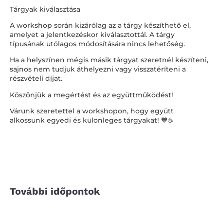
Tárgyak kiválasztása
A workshop során kizárólag az a tárgy készíthető el,
amelyet a jelentkezéskor kiválasztottál. A tárgy
típusának utólagos módosítására nincs lehetőség.
Ha a helyszínen mégis másik tárgyat szeretnél készíteni,
sajnos nem tudjuk áthelyezni vagy visszatéríteni a
részvételi díjat.
Köszönjük a megértést és az együttműködést!
Várunk szeretettel a workshopon, hogy együtt
alkossunk egyedi és különleges tárgyakat! 💙☕️
További időpontok