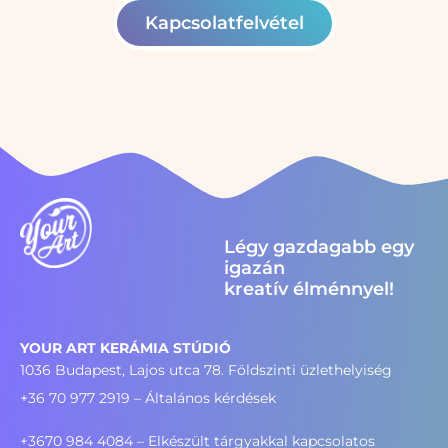
Kapcsolatfelvétel
Légy gazdagabb egy
igazán
kreatív élménnyel!
YOUR ART KERÁMIA STÚDIÓ
1036 Budapest, Lajos utca 78. Földszinti üzlethelyiség
+36 70 977 2919
– Általános kérdések
+3670 984 4084 – Elkészült tárgyakkal kapcsolatos