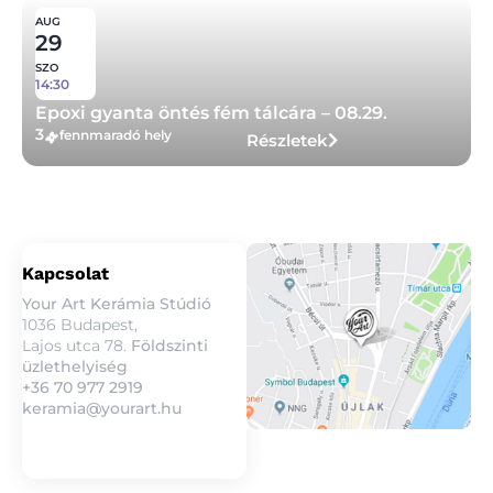
AUG
29
SZO
14:30
Epoxi gyanta öntés fém tálcára – 08.29.
3
fennmaradó hely
Részletek
Kapcsolat
Your Art Kerámia Stúdió
1036 Budapest,
Lajos utca 78.
Földszinti
üzlethelyiség
+36 70 977 2919
keramia@yourart.hu