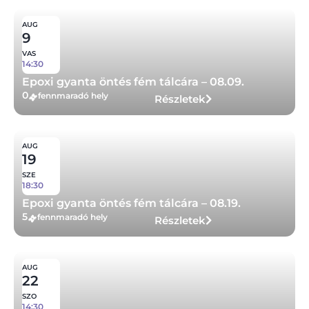
AUG
9
VAS
14:30
Epoxi gyanta öntés fém tálcára – 08.09.
0
fennmaradó hely
Részletek
AUG
19
SZE
18:30
Epoxi gyanta öntés fém tálcára – 08.19.
5
fennmaradó hely
Részletek
AUG
22
SZO
14:30