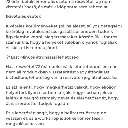
72 órán belüli lemondás esetén a részvételi díj nem
visszatéríthető, és másik időpontra sem tehető át.
❗Kivételes esetek
Kivételes körülményeket (pl. haláleset, súlyos betegség)
kizárólag hivatalos, írásos igazolás ellenében tudunk
figyelembe venni. Megértéseteket köszönjük – fontos
számunkra, hogy a helyeket valóban olyanok foglalják
el, akik el is tudnak jönni.
💡 Last Minute átruházási lehetőség
Ha a részvétel 72 órán belül válik lehetetlenné, és már
nem áll módunkban visszatérítést vagy átfoglalást
biztosítani, lehetőség van a részvételi jog átruházására.
Ez azt jelenti, hogy megkérhetsz valakit, hogy eljöjjön
helyetted. Ilyen esetben kérjük, hogy írásban jelezd
felénk a beugró személy nevét és elérhetőségét, hogy
őt is szeretettel tudjuk fogadni.
Ez a lehetőség segít, hogy a befizetett összeg ne
vesszen el, és a workshop is zökkenőmentesen
megvalósulhasson.