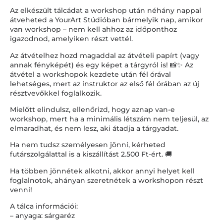
Az elkészült tálcádat a workshop után néhány nappal
átveheted a YourArt Stúdióban bármelyik nap, amikor
van workshop – nem kell ahhoz az időponthoz
igazodnod, amelyiken részt vettél.
Az átvételhez hozd magaddal az átvételi papírt (vagy
annak fényképét) és egy képet a tárgyról is! 📸✨ Az
átvétel a workshopok kezdete után fél órával
lehetséges, mert az instruktor az első fél órában az új
résztvevőkkel foglalkozik.
Mielőtt elindulsz, ellenőrizd, hogy aznap van-e
workshop, mert ha a minimális létszám nem teljesül, az
elmaradhat, és nem lesz, aki átadja a tárgyadat.
Ha nem tudsz személyesen jönni, kérheted
futárszolgálattal is a kiszállítást 2.500 Ft-ért. 🚚
Ha többen jönnétek alkotni, akkor annyi helyet kell
foglalnotok, ahányan szeretnétek a workshopon részt
venni!
A tálca információi:
– anyaga: sárgaréz