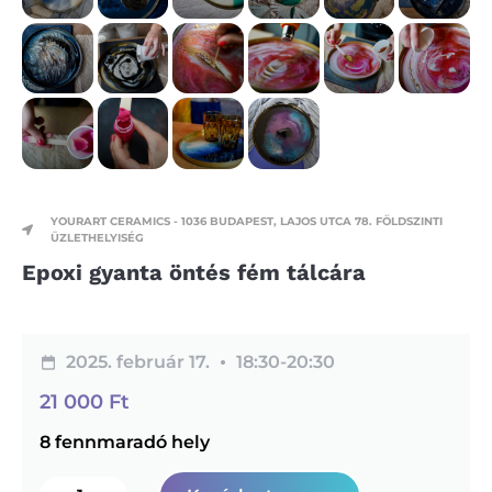
YOURART CERAMICS - 1036 BUDAPEST, LAJOS UTCA 78. FÖLDSZINTI
ÜZLETHELYISÉG
Epoxi gyanta öntés fém tálcára
2025. február 17.
18:30-
20:30
21 000
Ft
8 fennmaradó hely