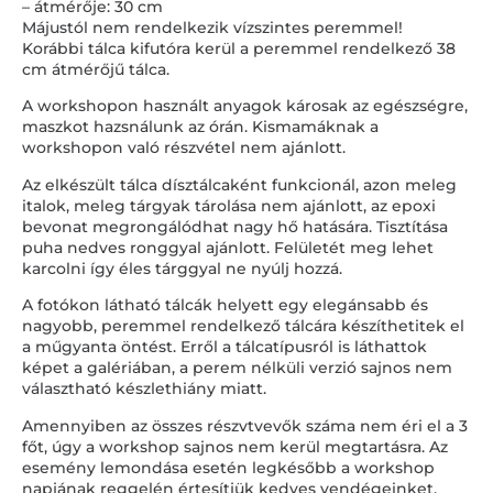
– átmérője: 30 cm
Májustól nem rendelkezik vízszintes peremmel!
Korábbi tálca kifutóra kerül a peremmel rendelkező 38
cm átmérőjű tálca.
A workshopon használt anyagok károsak az egészségre,
maszkot hazsnálunk az órán. Kismamáknak a
workshopon való részvétel nem ajánlott.
Az elkészült tálca dísztálcaként funkcionál, azon meleg
italok, meleg tárgyak tárolása nem ajánlott, az epoxi
bevonat megrongálódhat nagy hő hatására. Tisztítása
puha nedves ronggyal ajánlott. Felületét meg lehet
karcolni így éles tárggyal ne nyúlj hozzá.
A fotókon látható tálcák helyett egy elegánsabb és
nagyobb, peremmel rendelkező tálcára készíthetitek el
a műgyanta öntést. Erről a tálcatípusról is láthattok
képet a galériában, a perem nélküli verzió sajnos nem
választható készlethiány miatt.
Amennyiben az összes részvtvevők száma nem éri el a 3
főt, úgy a workshop sajnos nem kerül megtartásra. Az
esemény lemondása esetén legkésőbb a workshop
napjának reggelén értesítjük kedves vendégeinket.