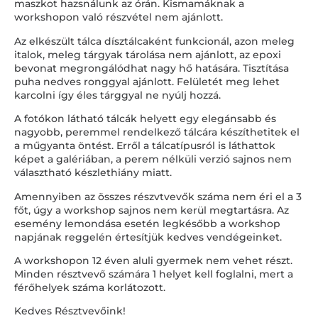
maszkot hazsnálunk az órán. Kismamáknak a
workshopon való részvétel nem ajánlott.
Az elkészült tálca dísztálcaként funkcionál, azon meleg
italok, meleg tárgyak tárolása nem ajánlott, az epoxi
bevonat megrongálódhat nagy hő hatására. Tisztítása
puha nedves ronggyal ajánlott. Felületét meg lehet
karcolni így éles tárggyal ne nyúlj hozzá.
A fotókon látható tálcák helyett egy elegánsabb és
nagyobb, peremmel rendelkező tálcára készíthetitek el
a műgyanta öntést. Erről a tálcatípusról is láthattok
képet a galériában, a perem nélküli verzió sajnos nem
választható készlethiány miatt.
Amennyiben az összes részvtvevők száma nem éri el a 3
főt, úgy a workshop sajnos nem kerül megtartásra. Az
esemény lemondása esetén legkésőbb a workshop
napjának reggelén értesítjük kedves vendégeinket.
A workshopon 12 éven aluli gyermek nem vehet részt.
Minden résztvevő számára 1 helyet kell foglalni, mert a
férőhelyek száma korlátozott.
Kedves Résztvevőink!