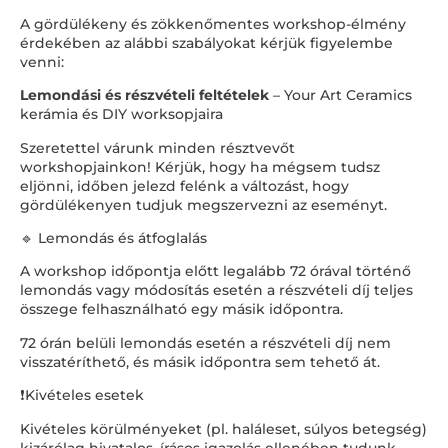
A gördülékeny és zökkenőmentes workshop-élmény
érdekében az alábbi szabályokat kérjük figyelembe
venni:
Lemondási és részvételi feltételek
– Your Art Ceramics
kerámia és DIY worksopjaira
Szeretettel várunk minden résztvevőt
workshopjainkon! Kérjük, hogy ha mégsem tudsz
eljönni, időben jelezd felénk a változást, hogy
gördülékenyen tudjuk megszervezni az eseményt.
🔹 Lemondás és átfoglalás
A workshop időpontja előtt legalább 72 órával történő
lemondás vagy módosítás esetén a részvételi díj teljes
összege felhasználható egy másik időpontra.
72 órán belüli lemondás esetén a részvételi díj nem
visszatéríthető, és másik időpontra sem tehető át.
❗Kivételes esetek
Kivételes körülményeket (pl. haláleset, súlyos betegség)
kizárólag hivatalos, írásos igazolás ellenében tudunk