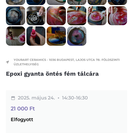
YOURART CERAMICS - 1036 BUDAPEST, LAJOS UTCA 78. FÖLDSZINTI
ÜZLETHELYISÉG
Epoxi gyanta öntés fém tálcára
2025. május 24.
14:30-
16:30
21 000
Ft
Elfogyott