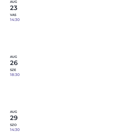
AUG
23
VAS
14:30
Epoxi gyanta öntés fém tálcára – 08.23.
5
fennmaradó hely
Részletek
AUG
26
SZE
18:30
Epoxi gyanta öntés fém tálcára – 08.26.
6
fennmaradó hely
Részletek
AUG
29
SZO
14:30
Epoxi gyanta öntés fém tálcára – 08.29.