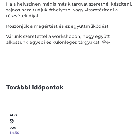
Ha a helyszínen mégis másik tárgyat szeretnél készíteni,
sajnos nem tudjuk áthelyezni vagy visszatéríteni a
részvételi díjat.
Köszönjük a megértést és az együttműködést!
Várunk szeretettel a workshopon, hogy együtt
alkossunk egyedi és különleges tárgyakat! 💙☕️
További időpontok
AUG
9
VAS
14:30