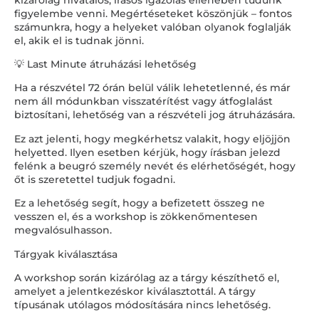
figyelembe venni. Megértéseteket köszönjük – fontos
számunkra, hogy a helyeket valóban olyanok foglalják
el, akik el is tudnak jönni.
💡 Last Minute átruházási lehetőség
Ha a részvétel 72 órán belül válik lehetetlenné, és már
nem áll módunkban visszatérítést vagy átfoglalást
biztosítani, lehetőség van a részvételi jog átruházására.
Ez azt jelenti, hogy megkérhetsz valakit, hogy eljöjjön
helyetted. Ilyen esetben kérjük, hogy írásban jelezd
felénk a beugró személy nevét és elérhetőségét, hogy
őt is szeretettel tudjuk fogadni.
Ez a lehetőség segít, hogy a befizetett összeg ne
vesszen el, és a workshop is zökkenőmentesen
megvalósulhasson.
Tárgyak kiválasztása
A workshop során kizárólag az a tárgy készíthető el,
amelyet a jelentkezéskor kiválasztottál. A tárgy
típusának utólagos módosítására nincs lehetőség.