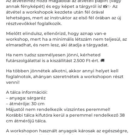
Az átvételhez hozd magaddal az átvételi papírt (vagy
annak fényképét) és egy képet a tárgyról is! 📸✨ Az
átvétel a workshopok kezdete után fél órával
lehetséges, mert az instruktor az első fél órában az új
résztvevőkkel foglalkozik.
Mielőtt elindulsz, ellenőrizd, hogy aznap van-e
workshop, mert ha a minimális létszám nem teljesül, az
elmaradhat, és nem lesz, aki átadja a tárgyadat.
Ha nem tudsz személyesen jönni, kérheted
futárszolgálattal is a kiszállítást 2.500 Ft-ért. 🚚
Ha többen jönnétek alkotni, akkor annyi helyet kell
foglalnotok, ahányan szeretnétek a workshopon részt
venni!
A tálca információi:
– anyaga: sárgaréz
– átmérője: 30 cm
Májustól nem rendelkezik vízszintes peremmel!
Korábbi tálca kifutóra kerül a peremmel rendelkező 38
cm átmérőjű tálca.
A workshopon használt anyagok károsak az egészségre,