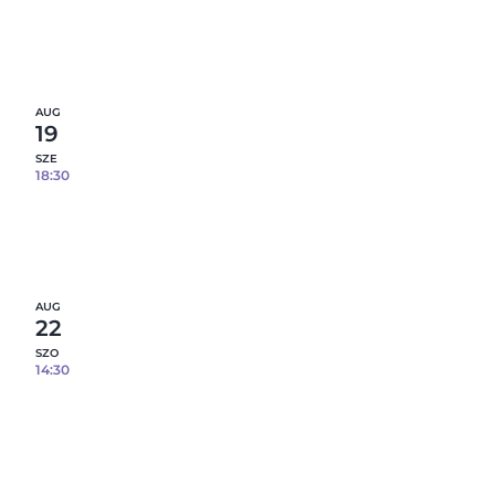
Epoxi gyanta öntés fém tálcára – 08.09.
0
fennmaradó hely
Részletek
AUG
19
SZE
18:30
Epoxi gyanta öntés fém tálcára – 08.19.
5
fennmaradó hely
Részletek
AUG
22
SZO
14:30
Epoxi gyanta öntés fém tálcára – 08.22.
7
fennmaradó hely
Részletek