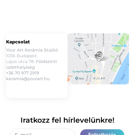
3
fennmaradó hely
Részletek
Kapcsolat
Your Art Kerámia Stúdió
1036 Budapest,
Lajos utca 78.
Földszinti
üzlethelyiség
+36 70 977 2919
keramia@yourart.hu
Iratkozz fel hírlevelünkre!
Feliratkozás