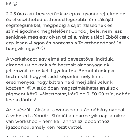
ki! 🙂
2-2,5 óra alatt bevezetünk az epoxi gyanta rejtelmeibe
és elkészítheted otthonod legszebb fém tálcáját
segítségünkkel, mégpedig a saját ízlésednek és
színvilágodnak megfelelően! Gondolj bele, nem lesz
senkinek még egy olyan tálcája, mint a tiéd! Ebből csak
egy lesz a világon és pontosan a Te otthonodban! Jól
hangzik, ugye? 🙂
A workshopot egy elméleti bevezetővel indítjuk,
elmondjuk nektek a felhasznált alapanyagaink
jellemzőit, mire kell figyelnetek. Bemutatunk pár
technikát, hogy el tudd képzelni melyik mit
eredményez, hogy bátran neki merj állni velünk
közösen! 🙂 A stúdióban megszámlálhatatlanul sok
pigment közül választhatsz, körülbelül 50-60 szín, nehéz
lesz a döntés!
Az elkészült tálcádat a workshop után néhány nappal
átveheted a YourArt Stúdióban bármelyik nap, amikor
van workshop – nem kell ahhoz az időponthoz
igazodnod, amelyiken részt vettél.