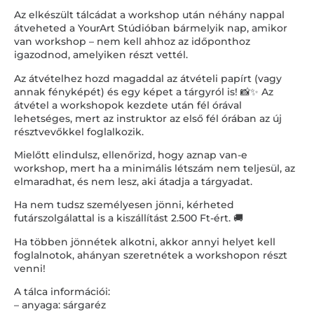
Az elkészült tálcádat a workshop után néhány nappal
átveheted a YourArt Stúdióban bármelyik nap, amikor
van workshop – nem kell ahhoz az időponthoz
igazodnod, amelyiken részt vettél.
Az átvételhez hozd magaddal az átvételi papírt (vagy
annak fényképét) és egy képet a tárgyról is! 📸✨ Az
átvétel a workshopok kezdete után fél órával
lehetséges, mert az instruktor az első fél órában az új
résztvevőkkel foglalkozik.
Mielőtt elindulsz, ellenőrizd, hogy aznap van-e
workshop, mert ha a minimális létszám nem teljesül, az
elmaradhat, és nem lesz, aki átadja a tárgyadat.
Ha nem tudsz személyesen jönni, kérheted
futárszolgálattal is a kiszállítást 2.500 Ft-ért. 🚚
Ha többen jönnétek alkotni, akkor annyi helyet kell
foglalnotok, ahányan szeretnétek a workshopon részt
venni!
A tálca információi:
– anyaga: sárgaréz