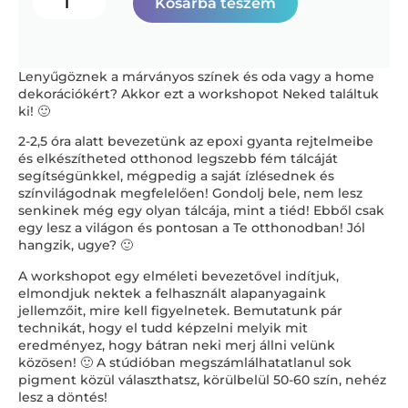
Kosárba teszem
Lenyűgöznek a márványos színek és oda vagy a home
dekorációkért? Akkor ezt a workshopot Neked találtuk
ki! 🙂
2-2,5 óra alatt bevezetünk az epoxi gyanta rejtelmeibe
és elkészítheted otthonod legszebb fém tálcáját
segítségünkkel, mégpedig a saját ízlésednek és
színvilágodnak megfelelően! Gondolj bele, nem lesz
senkinek még egy olyan tálcája, mint a tiéd! Ebből csak
egy lesz a világon és pontosan a Te otthonodban! Jól
hangzik, ugye? 🙂
A workshopot egy elméleti bevezetővel indítjuk,
elmondjuk nektek a felhasznált alapanyagaink
jellemzőit, mire kell figyelnetek. Bemutatunk pár
technikát, hogy el tudd képzelni melyik mit
eredményez, hogy bátran neki merj állni velünk
közösen! 🙂 A stúdióban megszámlálhatatlanul sok
pigment közül választhatsz, körülbelül 50-60 szín, nehéz
lesz a döntés!