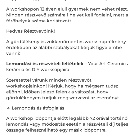
A workshopon 12 éven aluli gyermek nem vehet részt.
Minden résztvevő számára 1 helyet kell foglalni, mert a
férőhelyek száma korlátozott.
Kedves Résztvevőink!
A gördülékeny és zökkenőmentes workshop-élmény
érdekében az alábbi szabályokat kérjük figyelembe
venni:
Lemondási és részvételi feltételek
– Your Art Ceramics
kerámia és DIY worksopjaira
Szeretettel várunk minden résztvevőt
workshopjainkon! Kérjük, hogy ha mégsem tudsz
eljönni, időben jelezd felénk a változást, hogy
gördülékenyen tudjuk megszervezni az eseményt.
🔹 Lemondás és átfoglalás
A workshop időpontja előtt legalább 72 órával történő
lemondás vagy módosítás esetén a részvételi díj teljes
összege felhasználható egy másik időpontra.