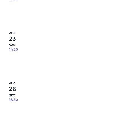
Epoxi gyanta öntés fém tálcára – 08.22.
7
fennmaradó hely
Részletek
AUG
23
VAS
14:30
Epoxi gyanta öntés fém tálcára – 08.23.
5
fennmaradó hely
Részletek
AUG
26
SZE
18:30
Epoxi gyanta öntés fém tálcára – 08.26.
6
fennmaradó hely
Részletek