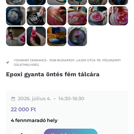
YOURART CERAMICS - 1036 BUDAPEST, LAJOS UTCA 78. FÖLDSZINTI
ÜZLETHELYISÉG
Epoxi gyanta öntés fém tálcára
2026. július 4.
14:30-
16:30
22 000
Ft
4 fennmaradó hely