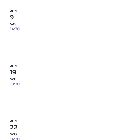
AUG
9
VAS
14:30
Epoxi gyanta öntés fém tálcára – 08.09.
1
fennmaradó hely
Részletek
AUG
19
SZE
18:30
Epoxi gyanta öntés fém tálcára – 08.19.
5
fennmaradó hely
Részletek
AUG
22
SZO
14:30