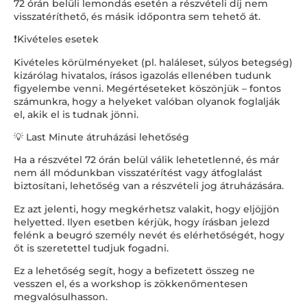
72 órán belüli lemondás esetén a részvételi díj nem
visszatéríthető, és másik időpontra sem tehető át.
❗Kivételes esetek
Kivételes körülményeket (pl. haláleset, súlyos betegség)
kizárólag hivatalos, írásos igazolás ellenében tudunk
figyelembe venni. Megértéseteket köszönjük – fontos
számunkra, hogy a helyeket valóban olyanok foglalják
el, akik el is tudnak jönni.
💡 Last Minute átruházási lehetőség
Ha a részvétel 72 órán belül válik lehetetlenné, és már
nem áll módunkban visszatérítést vagy átfoglalást
biztosítani, lehetőség van a részvételi jog átruházására.
Ez azt jelenti, hogy megkérhetsz valakit, hogy eljöjjön
helyetted. Ilyen esetben kérjük, hogy írásban jelezd
felénk a beugró személy nevét és elérhetőségét, hogy
őt is szeretettel tudjuk fogadni.
Ez a lehetőség segít, hogy a befizetett összeg ne
vesszen el, és a workshop is zökkenőmentesen
megvalósulhasson.