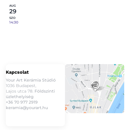
AUG
29
SZO
14:30
Epoxi gyanta öntés fém tálcára – 08.29.
3
fennmaradó hely
Részletek
Kapcsolat
Your Art Kerámia Stúdió
1036 Budapest,
Lajos utca 78.
Földszinti
üzlethelyiség
+36 70 977 2919
keramia@yourart.hu