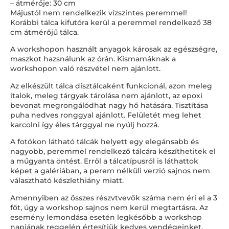
– átmérője: 30 cm
Májustól nem rendelkezik vízszintes peremmel!
Korábbi tálca kifutóra kerül a peremmel rendelkező 38
cm átmérőjű tálca.
A workshopon használt anyagok károsak az egészségre,
maszkot hazsnálunk az órán. Kismamáknak a
workshopon való részvétel nem ajánlott.
Az elkészült tálca dísztálcaként funkcionál, azon meleg
italok, meleg tárgyak tárolása nem ajánlott, az epoxi
bevonat megrongálódhat nagy hő hatására. Tisztítása
puha nedves ronggyal ajánlott. Felületét meg lehet
karcolni így éles tárggyal ne nyúlj hozzá.
A fotókon látható tálcák helyett egy elegánsabb és
nagyobb, peremmel rendelkező tálcára készíthetitek el
a műgyanta öntést. Erről a tálcatípusról is láthattok
képet a galériában, a perem nélküli verzió sajnos nem
választható készlethiány miatt.
Amennyiben az összes részvtvevők száma nem éri el a 3
főt, úgy a workshop sajnos nem kerül megtartásra. Az
esemény lemondása esetén legkésőbb a workshop
napjának reggelén értesítjük kedves vendégeinket.