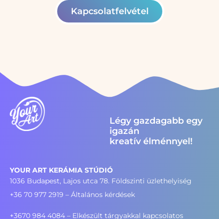
Kapcsolatfelvétel
Légy gazdagabb egy
igazán
kreatív élménnyel!
YOUR ART KERÁMIA STÚDIÓ
1036 Budapest, Lajos utca 78. Földszinti üzlethelyiség
+36 70 977 2919
– Általános kérdések
+3670 984 4084 – Elkészült tárgyakkal kapcsolatos