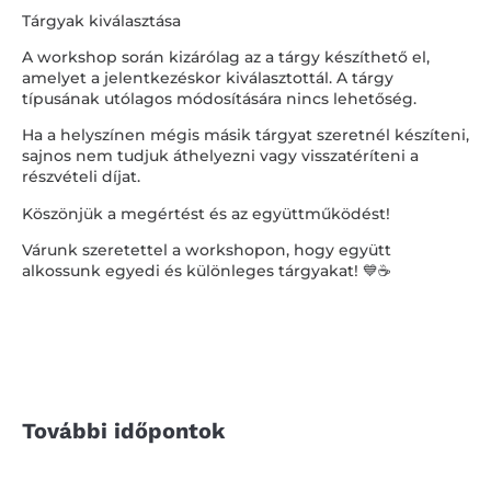
Tárgyak kiválasztása
A workshop során kizárólag az a tárgy készíthető el,
amelyet a jelentkezéskor kiválasztottál. A tárgy
típusának utólagos módosítására nincs lehetőség.
Ha a helyszínen mégis másik tárgyat szeretnél készíteni,
sajnos nem tudjuk áthelyezni vagy visszatéríteni a
részvételi díjat.
Köszönjük a megértést és az együttműködést!
Várunk szeretettel a workshopon, hogy együtt
alkossunk egyedi és különleges tárgyakat! 💙☕️
További időpontok