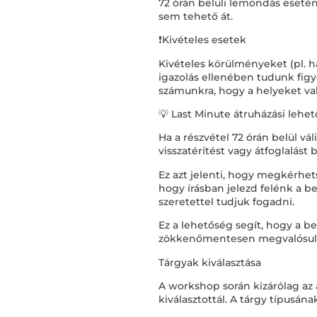
72 órán belüli lemondás esetén 
sem tehető át.
❗Kivételes esetek
Kivételes körülményeket (pl. ha
igazolás ellenében tudunk fig
számunkra, hogy a helyeket való
💡 Last Minute átruházási lehe
Ha a részvétel 72 órán belül v
visszatérítést vagy átfoglalást 
Ez azt jelenti, hogy megkérhets
hogy írásban jelezd felénk a b
szeretettel tudjuk fogadni.
Ez a lehetőség segít, hogy a be
zökkenőmentesen megvalósul
Tárgyak kiválasztása
A workshop során kizárólag az 
kiválasztottál. A tárgy típusán