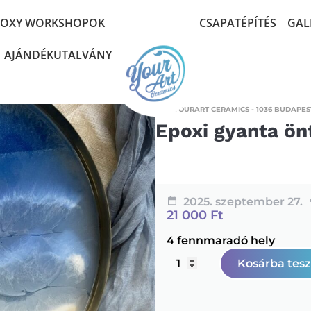
POXY WORKSHOPOK
CSAPATÉPÍTÉS
GAL
AJÁNDÉKUTALVÁNY
YOURART CERAMICS - 1036 BUDAPEST
Epoxi gyanta ön
2025. szeptember 27.
21 000
Ft
4 fennmaradó hely
Kosárba tes