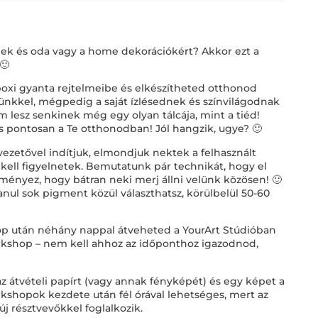
ek és oda vagy a home dekorációkért? Akkor ezt a
🙂
epoxi gyanta rejtelmeibe és elkészítheted otthonod
ünkkel, mégpedig a saját ízlésednek és színvilágodnak
 lesz senkinek még egy olyan tálcája, mint a tiéd!
és pontosan a Te otthonodban! Jól hangzik, ugye? 🙂
ezetővel indítjuk, elmondjuk nektek a felhasznált
 kell figyelnetek. Bemutatunk pár technikát, hogy el
ményez, hogy bátran neki merj állni velünk közösen! 🙂
ul sok pigment közül választhatsz, körülbelül 50-60
hop után néhány nappal átveheted a YourArt Stúdióban
rkshop – nem kell ahhoz az időponthoz igazodnod,
 átvételi papírt (vagy annak fényképét) és egy képet a
orkshopok kezdete után fél órával lehetséges, mert az
 új résztvevőkkel foglalkozik.