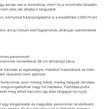
 hogy aznap van-e workshop, mert ha a minimális létszám
 nem lesz, aki átadja a tárgyadat.
kérheted futárszolgálattal is a kiszállítást 2.500 Ft-ért.
kor annyi helyet kell foglalnotok, ahányan szeretnétek
zintes peremmel!
 peremmel rendelkező 38 cm átmérőjű tálca.
 károsak az egészségre, maszkot hazsnálunk az órán.
ó részvétel nem ajánlott.
t funkcionál, azon meleg italok, meleg tárgyak tárolása
t megrongálódhat nagy hő hatására. Tisztítása puha
etét meg lehet karcolni így éles tárggyal ne nyúlj
ett egy elegánsabb és nagyobb, peremmel rendelkező
nta öntést. Erről a tálcatípusról is láthattok képet a