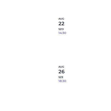
1
Részl
fennmaradó hely
AUG
22
SZO
14:30
Epoxi gyanta öntés fém tá
08.22.
7
Részl
fennmaradó hely
AUG
26
SZE
18:30
Epoxi gyanta öntés fém tá
08.26.
6
Részl
fennmaradó hely