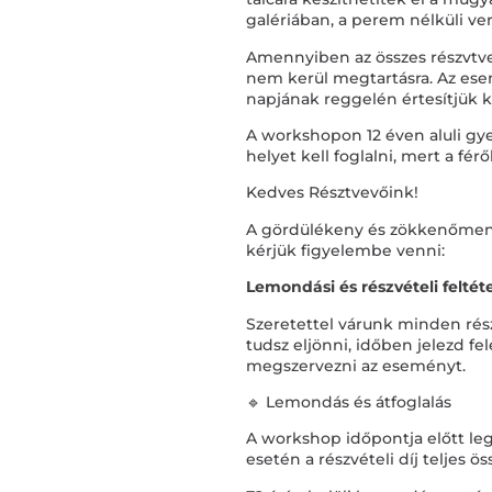
galériában, a perem nélküli ve
Amennyiben az összes részvtve
nem kerül megtartásra. Az e
napjának reggelén értesítjük 
A workshopon 12 éven aluli gy
helyet kell foglalni, mert a fér
Kedves Résztvevőink!
A gördülékeny és zökkenőmen
kérjük figyelembe venni:
Lemondási és részvételi feltét
Szeretettel várunk minden ré
tudsz eljönni, időben jelezd f
megszervezni az eseményt.
🔹 Lemondás és átfoglalás
A workshop időpontja előtt le
esetén a részvételi díj teljes 