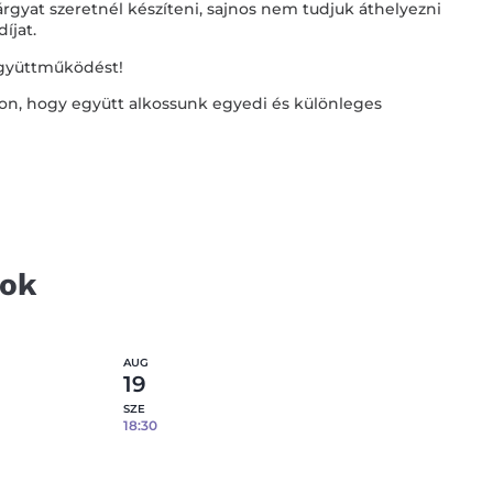
rgyat szeretnél készíteni, sajnos nem tudjuk áthelyezni
díjat.
együttműködést!
on, hogy együtt alkossunk egyedi és különleges
tok
AUG
19
SZE
18:30
lcára –
Epoxi gyanta öntés fém tálcára –
08.19.