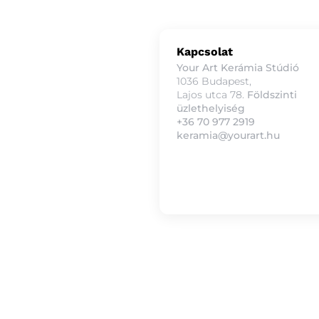
Kapcsolat
Your Art Kerámia Stúdió
1036 Budapest,
Lajos utca 78.
Földszinti
üzlethelyiség
+36 70 977 2919
keramia@yourart.hu