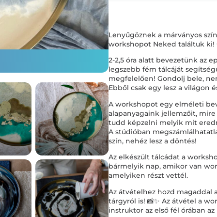
Lenyűgöznek a márványos szín
workshopot Neked találtuk ki! 
2-2,5 óra alatt bevezetünk az 
legszebb fém tálcáját segítség
megfelelően! Gondolj bele, nem
Ebből csak egy lesz a világon 
A workshopot egy elméleti bev
alapanyagaink jellemzőit, mire
tudd képzelni melyik mit ered
A stúdióban megszámlálhatatlan
szín, nehéz lesz a döntés!
Az elkészült tálcádat a works
bármelyik nap, amikor van wo
amelyiken részt vettél.
Az átvételhez hozd magaddal az
tárgyról is! 📸✨ Az átvétel a w
instruktor az első fél órában az