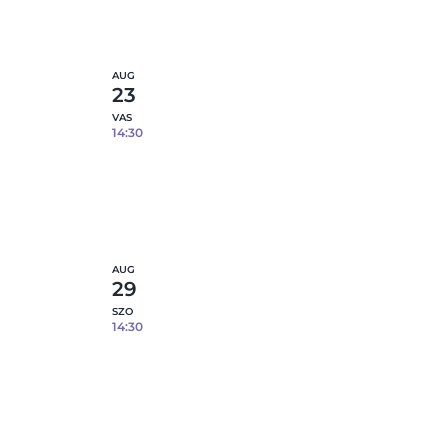
5
etek
Részletek
fennmaradó hely
AUG
23
VAS
14:30
lcára –
Epoxi gyanta öntés fém tálcára –
08.23.
5
etek
Részletek
fennmaradó hely
AUG
29
SZO
14:30
lcára –
Epoxi gyanta öntés fém tálcára –
08.29.
3
etek
Részletek
fennmaradó hely