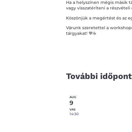
Ha a helyszínen mégis másik tá
vagy visszatéríteni a részvételi 
Köszönjük a megértést és az 
Várunk szeretettel a workshop
tárgyakat! 💙☕️
További időpon
AUG
9
VAS
14:30
Epoxi gyanta öntés fém tá
08.09.