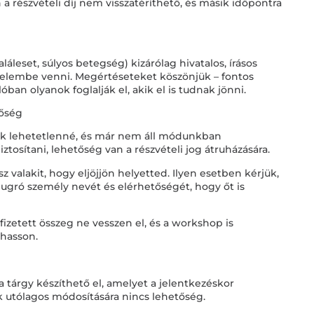
a részvételi díj nem visszatéríthető, és másik időpontra
láleset, súlyos betegség) kizárólag hivatalos, írásos
yelembe venni. Megértéseteket köszönjük – fontos
ban olyanok foglalják el, akik el is tudnak jönni.
tőség
álik lehetetlenné, és már nem áll módunkban
biztosítani, lehetőség van a részvételi jog átruházására.
z valakit, hogy eljöjjön helyetted. Ilyen esetben kérjük,
eugró személy nevét és elérhetőségét, hogy őt is
fizetett összeg ne vesszen el, és a workshop is
hasson.
a tárgy készíthető el, amelyet a jelentkezéskor
ak utólagos módosítására nincs lehetőség.