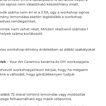
rzió sajnos nem választható készlethiány miatt.
vők száma nem éri el a 3 főt, úgy a workshop sajnos
semény lemondása esetén legkésőbb a workshop
kedves vendégeinket.
ermek nem vehet részt. Minden résztvevő számára 1
őhelyek száma korlátozott.
tes workshop-élmény érdekében az alábbi szabályokat
elek
– Your Art Ceramics kerámia és DIY worksopjaira
sztvevőt workshopjainkon! Kérjük, hogy ha mégsem
elénk a változást, hogy gördülékenyen tudjuk
galább 72 órával történő lemondás vagy módosítás
összege felhasználható egy másik időpontra.