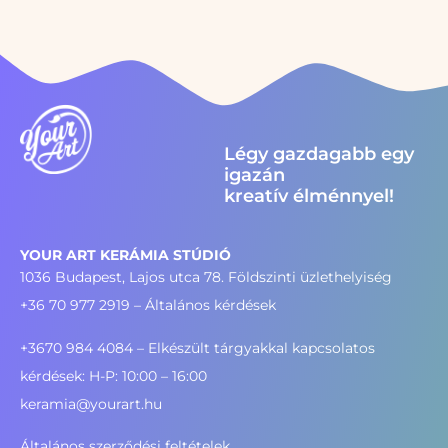
Légy gazdagabb egy
igazán
kreatív élménnyel!
YOUR ART KERÁMIA STÚDIÓ
1036 Budapest, Lajos utca 78. Földszinti üzlethelyiség
+36 70 977 2919
– Általános kérdések
+3670 984 4084 – Elkészült tárgyakkal kapcsolatos
kérdések: H-P: 10:00 – 16:00
keramia@yourart.hu
Általános szerződési feltételek