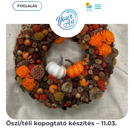
0
FOGLALÁS
Őszi/téli kopogtató készítés – 11.03.