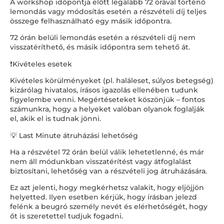
A workshop időpontja előtt legalább 72 órával történő
lemondás vagy módosítás esetén a részvételi díj teljes
összege felhasználható egy másik időpontra.
72 órán belüli lemondás esetén a részvételi díj nem
visszatéríthető, és másik időpontra sem tehető át.
❗Kivételes esetek
Kivételes körülményeket (pl. haláleset, súlyos betegség)
kizárólag hivatalos, írásos igazolás ellenében tudunk
figyelembe venni. Megértéseteket köszönjük – fontos
számunkra, hogy a helyeket valóban olyanok foglalják
el, akik el is tudnak jönni.
💡 Last Minute átruházási lehetőség
Ha a részvétel 72 órán belül válik lehetetlenné, és már
nem áll módunkban visszatérítést vagy átfoglalást
biztosítani, lehetőség van a részvételi jog átruházására.
Ez azt jelenti, hogy megkérhetsz valakit, hogy eljöjjön
helyetted. Ilyen esetben kérjük, hogy írásban jelezd
felénk a beugró személy nevét és elérhetőségét, hogy
őt is szeretettel tudjuk fogadni.