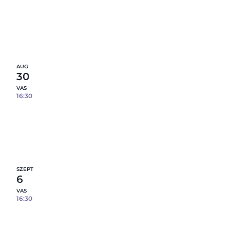
Porcelán bögrék öntése – Márványos hatással
– 08.23.
9
fennmaradó hely
Részletek
AUG
30
VAS
16:30
Porcelán bögrék öntése – Márványos hatással
– 08.30.
9
fennmaradó hely
Részletek
SZEPT
6
VAS
16:30
Porcelán bögrék öntése – Márványos hatással
– 09.06.