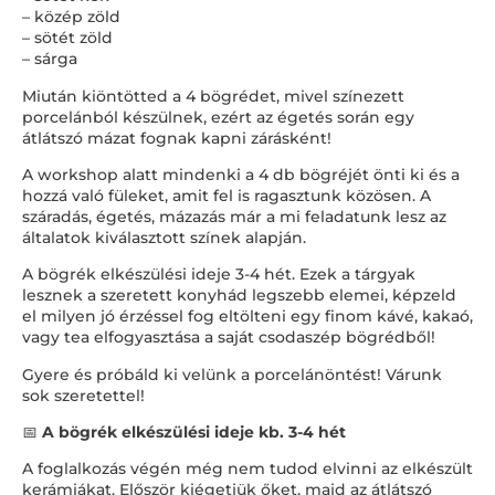
– közép zöld
– sötét zöld
– sárga
Miután kiöntötted a 4 bögrédet, mivel színezett
porcelánból készülnek, ezért az égetés során egy
átlátszó mázat fognak kapni zárásként!
A workshop alatt mindenki a 4 db bögréjét önti ki és a
hozzá való füleket, amit fel is ragasztunk közösen. A
száradás, égetés, mázazás már a mi feladatunk lesz az
általatok kiválasztott színek alapján.
A bögrék elkészülési ideje 3-4 hét. Ezek a tárgyak
lesznek a szeretett konyhád legszebb elemei, képzeld
el milyen jó érzéssel fog eltölteni egy finom kávé, kakaó,
vagy tea elfogyasztása a saját csodaszép bögrédből!
Gyere és próbáld ki velünk a porcelánöntést! Várunk
sok szeretettel!
📅
A bögrék elkészülési ideje kb. 3-4 hét
A foglalkozás végén még nem tudod elvinni az elkészült
kerámiákat. Először kiégetjük őket, majd az átlátszó