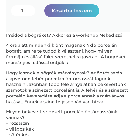
Kosárba teszem
Imádod a bögréket? Akkor ez a workshop Neked szól!
4 óra alatt mindenki kiönt magának 4 db porcelán
bögrét, amire te tudod kiválasztani, hogy milyen
formájú és állású fület szeretnél ragasztani. A bögréket
márványos hatással öntjük ki.
Hogy lesznek a bögrék márványosak? Az öntés során
alapvetően fehér porcelán öntőmasszát fogunk
használni, azonban több féle árnyalatban bekevertünk
számotokra színezett porcelánt is. A fehér és a színezett
porcelán keveredése adja a porcelánnak a márványos
hatását. Ennek a színe teljesen rád van bízva!
Milyen bekevert színezett porcelán öntőmasszáink
vannak?
– rózsaszín
– világos kék
– sötét kék