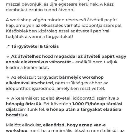
mázzal bevonjuk, és újra égetésre kerülnek. A kész
darabokat ezután tudod átvenni.
A workshop végén minden résztvevő átvételi papírt
kap, amelyen az elkészülés várható időpontja szerepel.
Későbbiekben kizárólag ezzel az átvételi papírral
tudjátok átvenni a tárgyaitokat!
📍
Tárgyátvétel & tárolás
🔹
Az átvételhez hozd magaddal az átvételi papírt vagy
annak elektronikus változatát
– enélkül nem tudjuk
kiadni a kerámiádat.
🔹 Az elkészült tárgyadat
bármelyik workshop
alkalmával átveheted
, nem szükséges ahhoz az
időponthoz igazodnod, amelyiken részt vettél.
🔹 A kerámiákat az első átvételi időponttól számítva
3
hónapig őrizzük
. Ezt követően
1.000 Ft/hónap tárolási
díjat
számítunk fel.
6 hónap után a tárgyakat eladásra
bocsátjuk.
Mielőtt elindulsz,
ellenőrizd, hogy aznap van-e
workshop
, mert ha a minimális létszám nem teljesül, az