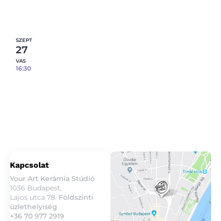
10
fennmaradó hely
Részletek
SZEPT
27
VAS
16:30
Porcelán bögrék öntése – Márványos hatással
– 09.27.
10
fennmaradó hely
Részletek
Kapcsolat
Your Art Kerámia Stúdió
1036 Budapest,
Lajos utca 78.
Földszinti
üzlethelyiség
+36 70 977 2919