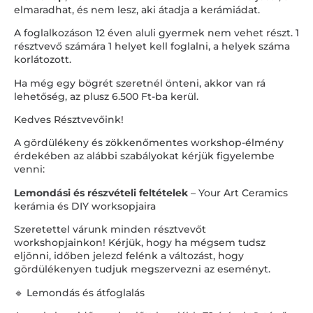
elmaradhat, és nem lesz, aki átadja a kerámiádat.
A foglalkozáson 12 éven aluli gyermek nem vehet részt. 1
résztvevő számára 1 helyet kell foglalni, a helyek száma
korlátozott.
Ha még egy bögrét szeretnél önteni, akkor van rá
lehetőség, az plusz 6.500 Ft-ba kerül.
Kedves Résztvevőink!
A gördülékeny és zökkenőmentes workshop-élmény
érdekében az alábbi szabályokat kérjük figyelembe
venni:
Lemondási és részvételi feltételek
– Your Art Ceramics
kerámia és DIY worksopjaira
Szeretettel várunk minden résztvevőt
workshopjainkon! Kérjük, hogy ha mégsem tudsz
eljönni, időben jelezd felénk a változást, hogy
gördülékenyen tudjuk megszervezni az eseményt.
🔹 Lemondás és átfoglalás