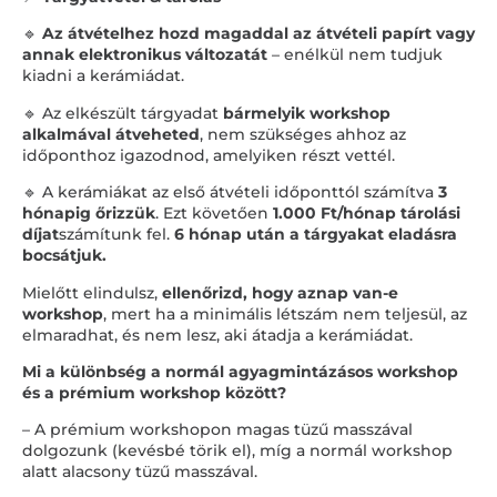
🔹
Az átvételhez hozd magaddal az átvételi papírt vagy
annak elektronikus változatát
– enélkül nem tudjuk
kiadni a kerámiádat.
🔹 Az elkészült tárgyadat
bármelyik workshop
alkalmával átveheted
, nem szükséges ahhoz az
időponthoz igazodnod, amelyiken részt vettél.
🔹 A kerámiákat az első átvételi időponttól számítva
3
hónapig őrizzük
. Ezt követően
1.000 Ft/hónap tárolási
díjat
számítunk fel.
6 hónap után a tárgyakat eladásra
bocsátjuk.
Mielőtt elindulsz,
ellenőrizd, hogy aznap van-e
workshop
, mert ha a minimális létszám nem teljesül, az
elmaradhat, és nem lesz, aki átadja a kerámiádat.
Mi a különbség a normál agyagmintázásos workshop
és a prémium workshop között?
– A prémium workshopon magas tüzű masszával
dolgozunk (kevésbé törik el), míg a normál workshop
alatt alacsony tüzű masszával.