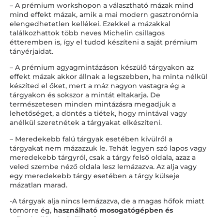
– A prémium workshopon a választható mázak mind
mind effekt mázak, amik a mai modern gasztronómia
elengedhetetlen kellékei. Ezekkel a mázakkal
találkozhattok több neves Michelin csillagos
étteremben is, így el tudod készíteni a saját prémium
tányérjaidat.
– A prémium agyagmintázáson készülő tárgyakon az
effekt mázak akkor állnak a legszebben, ha minta nélkül
készíted el őket, mert a máz nagyon vastagra ég a
tárgyakon és sokszor a mintát eltakarja. De
természetesen minden mintázásra megadjuk a
lehetőséget, a döntés a tiétek, hogy mintával vagy
anélkül szeretnétek a tárgyakat elkészíteni.
– Meredekebb falú tárgyak esetében kívülről a
tárgyakat nem mázazzuk le. Tehát legyen szó lapos vagy
meredekebb tárgyról, csak a tárgy felső oldala, azaz a
veled szembe néző oldala lesz lemázazva. Az alja vagy
egy meredekebb tárgy esetében a tárgy külseje
mázatlan marad.
-A tárgyak alja nincs lemázazva, de a magas hőfok miatt
tömörre ég,
használható mosogatógépben és