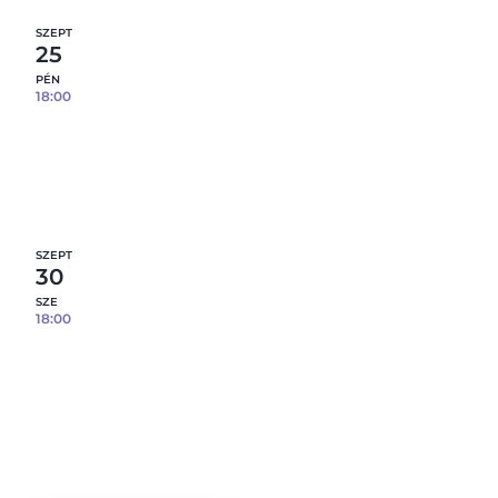
SZEPT
25
PÉN
18:00
Prémium agyagmintázás – effekt mázakkal –
09.25.
10
fennmaradó hely
Részletek
SZEPT
30
SZE
18:00
Prémium agyagmintázás – effekt mázakkal –
09.30.
12
fennmaradó hely
Részletek