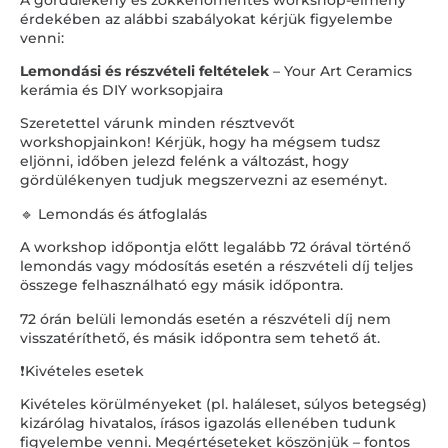
érdekében az alábbi szabályokat kérjük figyelembe
venni:
Lemondási és részvételi feltételek
– Your Art Ceramics
kerámia és DIY worksopjaira
Szeretettel várunk minden résztvevőt
workshopjainkon! Kérjük, hogy ha mégsem tudsz
eljönni, időben jelezd felénk a változást, hogy
gördülékenyen tudjuk megszervezni az eseményt.
🔹 Lemondás és átfoglalás
A workshop időpontja előtt legalább 72 órával történő
lemondás vagy módosítás esetén a részvételi díj teljes
összege felhasználható egy másik időpontra.
72 órán belüli lemondás esetén a részvételi díj nem
visszatéríthető, és másik időpontra sem tehető át.
❗Kivételes esetek
Kivételes körülményeket (pl. haláleset, súlyos betegség)
kizárólag hivatalos, írásos igazolás ellenében tudunk
figyelembe venni. Megértéseteket köszönjük – fontos