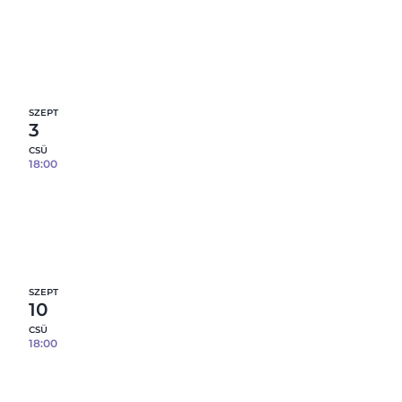
Prémium agyagmintázás – effekt mázakkal –
08.21.
10
fennmaradó hely
Részletek
SZEPT
3
CSÜ
18:00
Prémium agyagmintázás – effekt mázakkal –
09.03.
11
fennmaradó hely
Részletek
SZEPT
10
CSÜ
18:00
Prémium agyagmintázás – effekt mázakkal –
09.10.