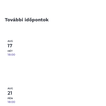
További időpontok
AUG
17
HÉT
18:00
Prémium agyagmintázás – effekt mázakkal –
08.17.
4
fennmaradó hely
Részletek
AUG
21
PÉN
18:00