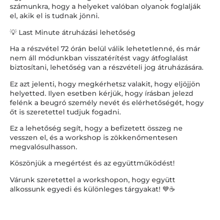
számunkra, hogy a helyeket valóban olyanok foglalják
el, akik el is tudnak jönni.
💡 Last Minute átruházási lehetőség
Ha a részvétel 72 órán belül válik lehetetlenné, és már
nem áll módunkban visszatérítést vagy átfoglalást
biztosítani, lehetőség van a részvételi jog átruházására.
Ez azt jelenti, hogy megkérhetsz valakit, hogy eljöjjön
helyetted. Ilyen esetben kérjük, hogy írásban jelezd
felénk a beugró személy nevét és elérhetőségét, hogy
őt is szeretettel tudjuk fogadni.
Ez a lehetőség segít, hogy a befizetett összeg ne
vesszen el, és a workshop is zökkenőmentesen
megvalósulhasson.
Köszönjük a megértést és az együttműködést!
Várunk szeretettel a workshopon, hogy együtt
alkossunk egyedi és különleges tárgyakat! 💙☕️