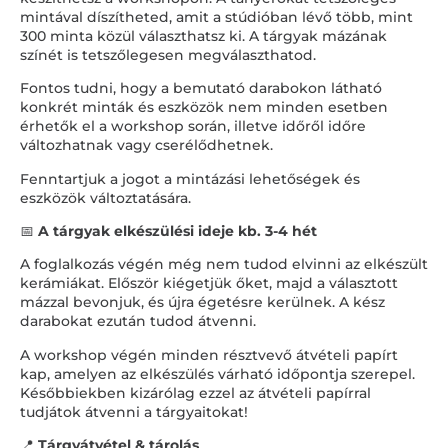
mintával díszítheted, amit a stúdióban lévő több, mint
300 minta közül választhatsz ki. A tárgyak mázának
színét is tetszőlegesen megválaszthatod.
Fontos tudni, hogy a bemutató darabokon látható
konkrét minták és eszközök nem minden esetben
érhetők el a workshop során, illetve időről időre
változhatnak vagy cserélődhetnek.
Fenntartjuk a jogot a mintázási lehetőségek és
eszközök változtatására.
📅
A tárgyak elkészülési ideje kb. 3-4 hét
A foglalkozás végén még nem tudod elvinni az elkészült
kerámiákat. Először kiégetjük őket, majd a választott
mázzal bevonjuk, és újra égetésre kerülnek. A kész
darabokat ezután tudod átvenni.
A workshop végén minden résztvevő átvételi papírt
kap, amelyen az elkészülés várható időpontja szerepel.
Későbbiekben kizárólag ezzel az átvételi papírral
tudjátok átvenni a tárgyaitokat!
📍
Tárgyátvétel & tárolás