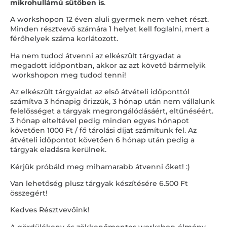
mikrohullámú sütőben is
.
A workshopon 12 éven aluli gyermek nem vehet részt.
Minden résztvevő számára 1 helyet kell foglalni, mert a
férőhelyek száma korlátozott.
Ha nem tudod átvenni az elkészült tárgyadat a
megadott időpontban, akkor az azt követő bármelyik
workshopon meg tudod tenni!
Az elkészült tárgyaidat az első átvételi időponttól
számítva 3 hónapig őrizzük, 3 hónap után nem vállalunk
felelősséget a tárgyak megrongálódásáért, eltűnéséért.
3 hónap elteltével pedig minden egyes hónapot
követően 1000 Ft / fő tárolási díjat számítunk fel. Az
átvételi időpontot követően 6 hónap után pedig a
tárgyak eladásra kerülnek.
Kérjük próbáld meg mihamarabb átvenni őket! :)
Van lehetőség plusz tárgyak készítésére 6.500 Ft
összegért!
Kedves Résztvevőink!
A gördülékeny és zökkenőmentes workshop-élmény