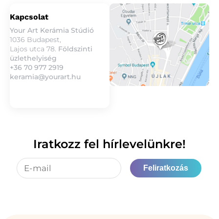
Kapcsolat
Your Art Kerámia Stúdió
1036 Budapest,
Lajos utca 78.
Földszinti
üzlethelyiség
+36 70 977 2919
keramia@yourart.hu
Iratkozz fel hírlevelünkre!
Feliratkozás