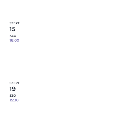
12
fennmaradó hely
Részletek
SZEPT
15
KED
18:00
Prémium agyagmintázás – effekt mázakkal –
09.15.
12
fennmaradó hely
Részletek
SZEPT
19
SZO
15:30
Prémium agyagmintázás – effekt mázakkal –
09.19.
8
fennmaradó hely
Részletek