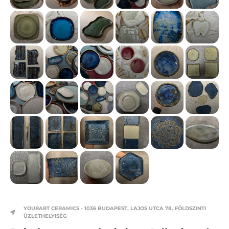
YOURART CERAMICS - 1036 BUDAPEST, LAJOS UTCA 78. FÖLDSZINTI
ÜZLETHELYISÉG