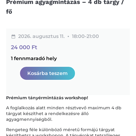
Prémium agyagmintázás – 4 db tárgy /
fő
2026. augusztus 11.
18:00-
21:00
24 000
Ft
1 fennmaradó hely
Kosárba teszem
Prémium tányérmintázás workshop!
A foglalkozás alatt minden résztvevő maximum 4 db
tárgyat készíthet a rendelkezésre álló
agyagmennyiségből.
Rengeteg féle különböző méretű formájú tárgyat
készíthetsz a workshopon. A tányérokat tetszőleges