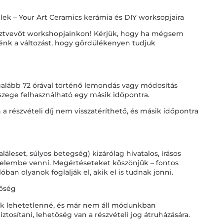
elek – Your Art Ceramics kerámia és DIY worksopjaira
sztvevőt workshopjainkon! Kérjük, hogy ha mégsem
elénk a változást, hogy gördülékenyen tudjuk
galább 72 órával történő lemondás vagy módosítás
összege felhasználható egy másik időpontra.
a részvételi díj nem visszatéríthető, és másik időpontra
láleset, súlyos betegség) kizárólag hivatalos, írásos
yelembe venni. Megértéseteket köszönjük – fontos
ban olyanok foglalják el, akik el is tudnak jönni.
tőség
álik lehetetlenné, és már nem áll módunkban
biztosítani, lehetőség van a részvételi jog átruházására.