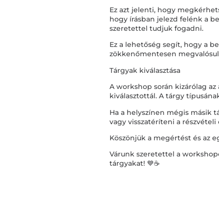
Ez azt jelenti, hogy megkérhets
hogy írásban jelezd felénk a b
szeretettel tudjuk fogadni.
Ez a lehetőség segít, hogy a be
zökkenőmentesen megvalósul
Tárgyak kiválasztása
A workshop során kizárólag az 
kiválasztottál. A tárgy típusán
Ha a helyszínen mégis másik tá
vagy visszatéríteni a részvételi 
Köszönjük a megértést és az 
Várunk szeretettel a workshop
tárgyakat! 💙☕️