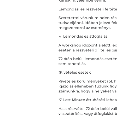
kérjük figyelembe venni:
Lemondási és részvételi feltét
Szeretettel várunk minden ré
tudsz eljönni, időben jelezd f
megszervezni az eseményt.
🔹 Lemondás és átfoglalás
A workshop időpontja előtt le
esetén a részvételi díj teljes 
72 órán belüli lemondás esetén 
sem tehető át.
❗Kivételes esetek
Kivételes körülményeket (pl. ha
igazolás ellenében tudunk fig
számunkra, hogy a helyeket való
💡 Last Minute átruházási lehe
Ha a részvétel 72 órán belül v
visszatérítést vagy átfoglalást 