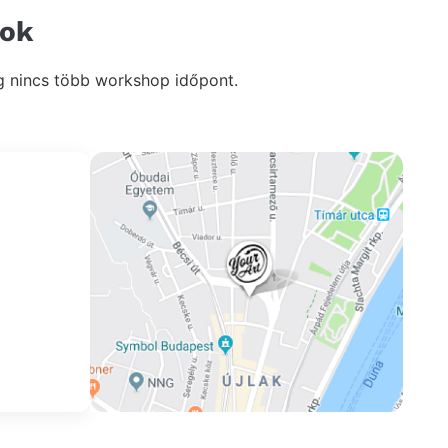
tok
g nincs több workshop időpont.