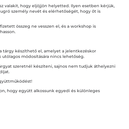
z valakit, hogy eljöjjön helyetted. Ilyen esetben kérjük,
eugró személy nevét és elérhetőségét, hogy őt is
fizetett összeg ne vesszen el, és a workshop is
hasson.
a tárgy készíthető el, amelyet a jelentkezéskor
ak utólagos módosítására nincs lehetőség.
rgyat szeretnél készíteni, sajnos nem tudjuk áthelyezni
díjat.
együttműködést!
on, hogy együtt alkossunk egyedi és különleges