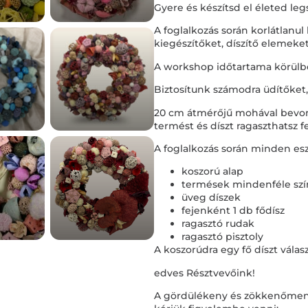
Gyere és készítsd el életed le
A foglalkozás során korlátlanu
kiegészítőket, díszítő elemeket
A workshop időtartama körülbel
Biztosítunk számodra üdítőket, t
20 cm átmérőjű mohával bevon
termést és díszt ragaszthatsz fe
A foglalkozás során minden esz
koszorú alap
termések mindenféle szí
üveg díszek
fejenként 1 db fődísz
ragasztó rudak
ragasztó pisztoly
A koszorúdra egy fő díszt válas
edves Résztvevőink!
A gördülékeny és zökkenőmen