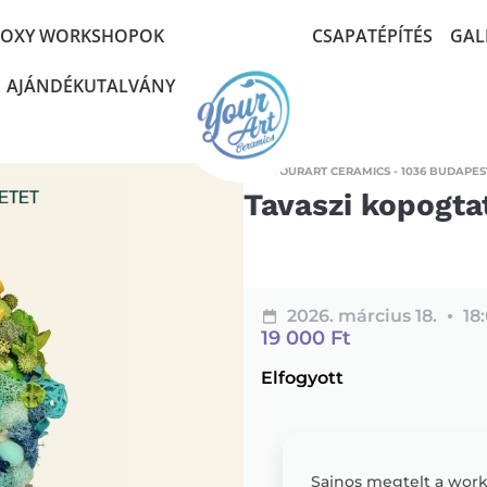
POXY WORKSHOPOK
CSAPATÉPÍTÉS
GAL
AJÁNDÉKUTALVÁNY
YOURART CERAMICS - 1036 BUDAPEST
Tavaszi kopogta
2026. március 18.
18
19 000
Ft
Elfogyott
Sajnos megtelt a worksh