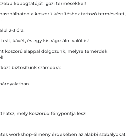
gszebb kopogtatóját igazi termésekkel!
l használhatod a koszorú készítéshez tartozó terméseket,
.
ül 2-3 óra.
eát, kávét, és egy kis rágcsálni valót is!
t koszorú alappal dolgozunk, melyre temérdek
l!
közt biztosítunk számodra:
nárnyalatban
zthatsz, mely koszorúd fénypontja lesz!
tes workshop-élmény érdekében az alábbi szabályokat