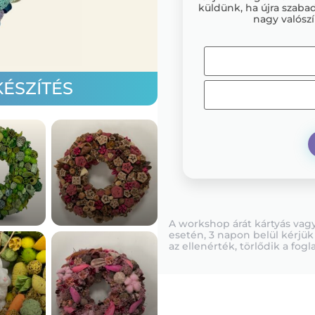
küldünk, ha újra szabad
nagy valószí
ÉSZÍTÉS
A workshop árát kártyás vagy 
esetén, 3 napon belül kérjük
az ellenérték, törlődik a fogla