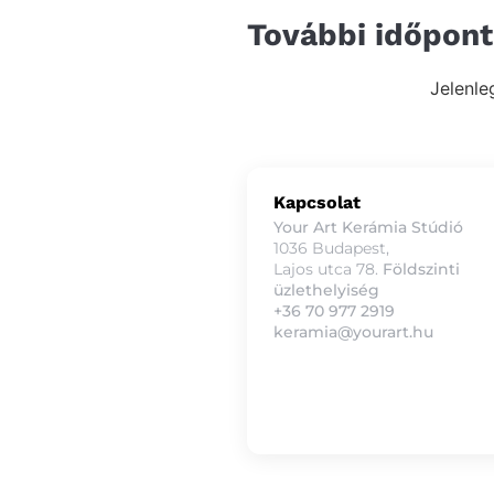
További időpon
Jelenle
Kapcsolat
Your Art Kerámia Stúdió
1036 Budapest,
Lajos utca 78.
Földszinti
üzlethelyiség
+36 70 977 2919
keramia@yourart.hu