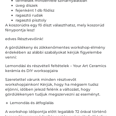
termések mindenféle színárnyalatban
üveg díszek
fejenként 1 db fődísz
ragasztó rudak
ragasztó pisztoly
A koszorúdra egy fő díszt választhatsz, mely koszorúd
fénypontja lesz!
edves Résztvevőink!
A gördülékeny és zökkenőmentes workshop-élmény
érdekében az alábbi szabályokat kérjük figyelembe
venni:
Lemondási és részvételi feltételek – Your Art Ceramics
kerámia és DIY worksopjaira
Szeretettel várunk minden résztvevőt
workshopjainkon! Kérjük, hogy ha mégsem tudsz
eljönni, időben jelezd felénk a változást, hogy
gördülékenyen tudjuk megszervezni az eseményt.
🔹 Lemondás és átfoglalás
A workshop időpontja előtt legalább 72 órával történő