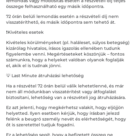
lemondás vagy módosítás esetén a részvételi díj teljes
összege felhasználható egy másik időpontra.
72 órán belüli lemondás esetén a részvételi díj nem
visszatéríthető, és másik időpontra sem tehető át.
❗Kivételes esetek
Kivételes körülményeket (pl. haláleset, súlyos betegség)
kizárólag hivatalos, írásos igazolás ellenében tudunk
figyelembe venni. Megértéseteket köszönjük – fontos
számunkra, hogy a helyeket valóban olyanok foglalják
el, akik el is tudnak jönni.
💡 Last Minute átruházási lehetőség
Ha a részvétel 72 órán belül válik lehetetlenné, és már
nem áll módunkban visszatérítést vagy átfoglalást
biztosítani, lehetőség van a részvételi jog átruházására.
Ez azt jelenti, hogy megkérhetsz valakit, hogy eljöjjön
helyetted. Ilyen esetben kérjük, hogy írásban jelezd
felénk a beugró személy nevét és elérhetőségét, hogy
őt is szeretettel tudjuk fogadni.
Ez a lehetőség segít, hogy a befizetett összeg ne