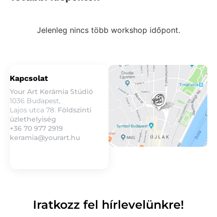
Jelenleg nincs több workshop időpont.
Kapcsolat
Your Art Kerámia Stúdió
1036 Budapest,
Lajos utca 78.
Földszinti
üzlethelyiség
+36 70 977 2919
keramia@yourart.hu
Iratkozz fel hírlevelünkre!