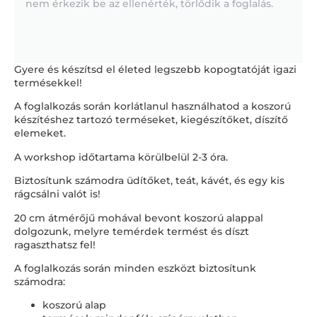
nem érkezik be az ellenérték, törlődik a foglalás.
Gyere és készítsd el életed legszebb kopogtatóját igazi
termésekkel!
A foglalkozás során korlátlanul használhatod a koszorú
készítéshez tartozó terméseket, kiegészítőket, díszítő
elemeket.
A workshop időtartama körülbelül 2-3 óra.
Biztosítunk számodra üdítőket, teát, kávét, és egy kis
rágcsálni valót is!
20 cm átmérőjű mohával bevont koszorú alappal
dolgozunk, melyre temérdek termést és díszt
ragaszthatsz fel!
A foglalkozás során minden eszközt biztosítunk
számodra:
koszorú alap