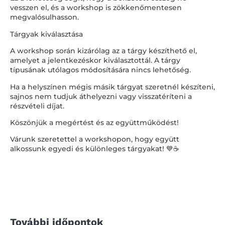
vesszen el, és a workshop is zökkenőmentesen
megvalósulhasson.
Tárgyak kiválasztása
A workshop során kizárólag az a tárgy készíthető el,
amelyet a jelentkezéskor kiválasztottál. A tárgy
típusának utólagos módosítására nincs lehetőség.
Ha a helyszínen mégis másik tárgyat szeretnél készíteni,
sajnos nem tudjuk áthelyezni vagy visszatéríteni a
részvételi díjat.
Köszönjük a megértést és az együttműködést!
Várunk szeretettel a workshopon, hogy együtt
alkossunk egyedi és különleges tárgyakat! 💙☕️
További időpontok