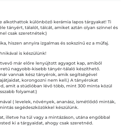
alkothattok különböző kerámia lapos tárgyakat! Ti
e tányért, tálalót, tálcát, amiket aztán olyan színnel és
nel csak szeretnétek:)
ka, hiszen annyira izgalmas és sokszínű ez a műfaj.
hnikával is készülünk!
ztvevő már előre lenyújtott agyagot kap, amiből
ű nagyobb-kisebb tányér-tálaló készíthető.
ár vannak kész tányérok, amik segítségével
átjaidat, korongozni nem kell.) A tányérokat
ed, amit a stúdióban lévő több, mint 300 minta közül
osszabb folyamat:)
rmával ( levelek, növények, ananász, ismétlődő minták,
 mintás segédeszközökkel készülünk.
t, illetve ha túl vagy a mintázáson, utána engóbbal
ested ki a tárgyaidat, ahogy csak szeretnéd.