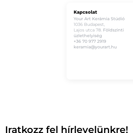
Kapcsolat
Your Art Kerámia Stúdió
1036 Budapest,
Lajos utca 78.
Földszinti
üzlethelyiség
+36 70 977 2919
keramia@yourart.hu
Iratkozz fel hírlevelünkre!