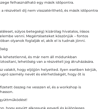
összege felhasználható egy másik időpontra.
a részvételi díj nem visszatéríthető, és másik időpontra
láleset, súlyos betegség) kizárólag hivatalos, írásos
yelembe venni. Megértéseteket köszönjük – fontos
ban olyanok foglalják el, akik el is tudnak jönni.
tőség
álik lehetetlenné, és már nem áll módunkban
biztosítani, lehetőség van a részvételi jog átruházására.
z valakit, hogy eljöjjön helyetted. Ilyen esetben kérjük,
eugró személy nevét és elérhetőségét, hogy őt is
fizetett összeg ne vesszen el, és a workshop is
hasson.
együttműködést!
on, hogy együtt alkossunk egyedi és különleges