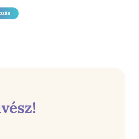
kozás
vész!