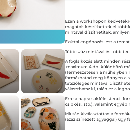
Ezen a workshopon kedvetekre 
magatok készíthettek el többfél
mintával díszíthetitek, amilyen
Ezúttal engóbozás lesz a temati
Több száz mintával és több tec
A foglalkozás alatt minden rés
maximum 4 db különböző méret
(Természetesen a műhelyben m
formázhatod meg könnyen a saj
tetszőleges mintával díszíthet
választhatsz ki, talán ez a legh
Erre a napra sokféle stencil fo
csipkés…stb.), valamint egyéb
Miután kiválasztottad a formáka
(azaz színezett agyaggal) úgy f