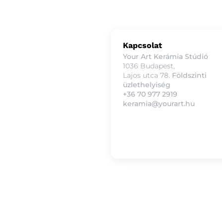
Kapcsolat
Your Art Kerámia Stúdió
1036 Budapest,
Lajos utca 78.
Földszinti
üzlethelyiség
+36 70 977 2919
keramia@yourart.hu