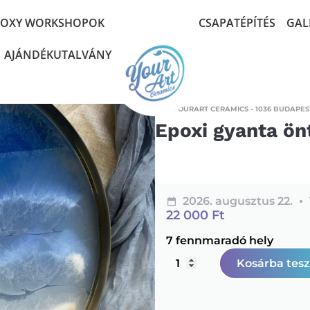
POXY WORKSHOPOK
CSAPATÉPÍTÉS
GAL
AJÁNDÉKUTALVÁNY
YOURART CERAMICS - 1036 BUDAPEST
Epoxi gyanta ön
2026. augusztus 22.
22 000
Ft
7 fennmaradó hely
Kosárba tes