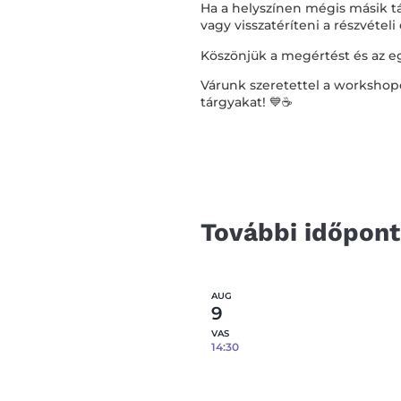
Ha a helyszínen mégis másik tá
vagy visszatéríteni a részvételi 
Köszönjük a megértést és az 
Várunk szeretettel a workshop
tárgyakat! 💙☕️
További időpon
AUG
9
VAS
14:30
Epoxi gyanta öntés fém tá
08.09.