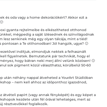
ek és oda vagy a home dekorációkért? Akkor ezt a
🙂
epoxi gyanta rejtelmeibe és elkészítheted otthonod
ünkkel, mégpedig a saját ízlésednek és színvilágodnak
 lesz senkinek még egy olyan tálcája, mint a tiéd!
és pontosan a Te otthonodban! Jól hangzik, ugye? 🙂
ezetővel indítjuk, elmondjuk nektek a felhasznált
 kell figyelnetek. Bemutatunk pár technikát, hogy el
ményez, hogy bátran neki merj állni velünk közösen! 🙂
ul sok pigment közül választhatsz, körülbelül 50-60
hop után néhány nappal átveheted a YourArt Stúdióban
rkshop – nem kell ahhoz az időponthoz igazodnod,
 átvételi papírt (vagy annak fényképét) és egy képet a
orkshopok kezdete után fél órával lehetséges, mert az
 új résztvevőkkel foglalkozik.