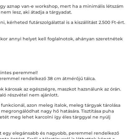
 hogy aznap van-e workshop, mert ha a minimális létszám
 nem lesz, aki átadja a tárgyadat.
kérheted futárszolgálattal is a kiszállítást 2.500 Ft-ért.
kor annyi helyet kell foglalnotok, ahányan szeretnétek
zintes peremmel!
 peremmel rendelkező 38 cm átmérőjű tálca.
 károsak az egészségre, maszkot hazsnálunk az órán.
ó részvétel nem ajánlott.
t funkcionál, azon meleg italok, meleg tárgyak tárolása
t megrongálódhat nagy hő hatására. Tisztítása puha
etét meg lehet karcolni így éles tárggyal ne nyúlj
ett egy elegánsabb és nagyobb, peremmel rendelkező