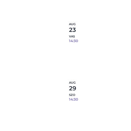
1
fennmaradó hely
Részl
AUG
23
VAS
14:30
Epoxi gyanta öntés fém tá
08.23.
5
fennmaradó hely
Részl
AUG
29
SZO
14:30
Epoxi gyanta öntés fém tá
08.29.
3
fennmaradó hely
Részl