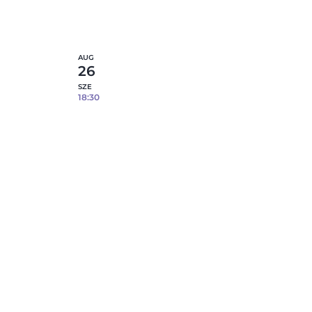
5
fennmaradó hely
etek
Részletek
AUG
26
SZE
18:30
lcára –
Epoxi gyanta öntés fém tálcára –
08.26.
6
fennmaradó hely
etek
Részletek
lcára –
etek