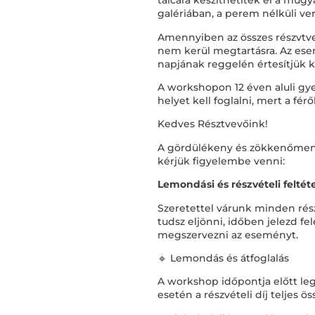
tálcára készíthetitek el a műgya
galériában, a perem nélküli ve
Amennyiben az összes részvtve
nem kerül megtartásra. Az e
napjának reggelén értesítjük 
A workshopon 12 éven aluli gy
helyet kell foglalni, mert a fér
Kedves Résztvevőink!
A gördülékeny és zökkenőmen
kérjük figyelembe venni:
Lemondási és részvételi feltét
Szeretettel várunk minden ré
tudsz eljönni, időben jelezd f
megszervezni az eseményt.
🔹 Lemondás és átfoglalás
A workshop időpontja előtt le
esetén a részvételi díj teljes 