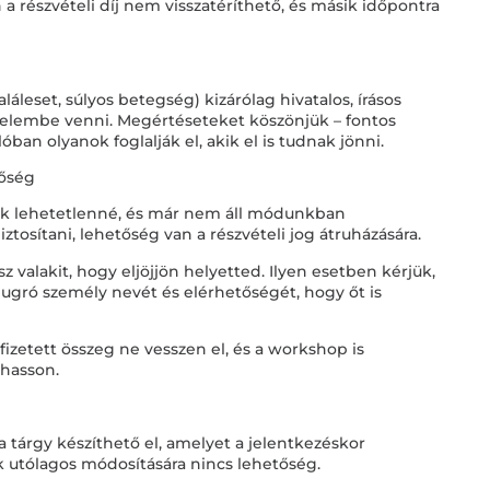
a részvételi díj nem visszatéríthető, és másik időpontra
láleset, súlyos betegség) kizárólag hivatalos, írásos
yelembe venni. Megértéseteket köszönjük – fontos
ban olyanok foglalják el, akik el is tudnak jönni.
tőség
álik lehetetlenné, és már nem áll módunkban
biztosítani, lehetőség van a részvételi jog átruházására.
z valakit, hogy eljöjjön helyetted. Ilyen esetben kérjük,
eugró személy nevét és elérhetőségét, hogy őt is
fizetett összeg ne vesszen el, és a workshop is
hasson.
a tárgy készíthető el, amelyet a jelentkezéskor
ak utólagos módosítására nincs lehetőség.