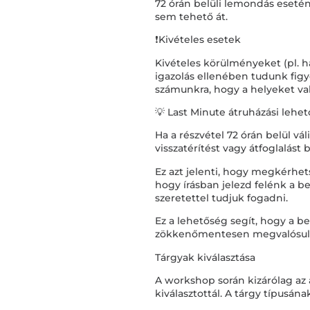
72 órán belüli lemondás esetén 
sem tehető át.
❗Kivételes esetek
Kivételes körülményeket (pl. ha
igazolás ellenében tudunk fig
számunkra, hogy a helyeket való
💡 Last Minute átruházási lehe
Ha a részvétel 72 órán belül v
visszatérítést vagy átfoglalást 
Ez azt jelenti, hogy megkérhets
hogy írásban jelezd felénk a b
szeretettel tudjuk fogadni.
Ez a lehetőség segít, hogy a be
zökkenőmentesen megvalósul
Tárgyak kiválasztása
A workshop során kizárólag az 
kiválasztottál. A tárgy típusán