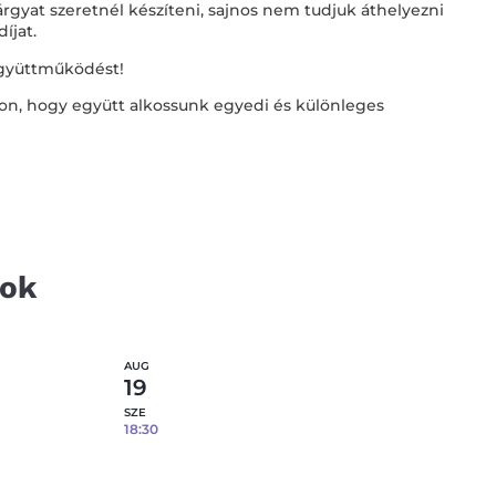
rgyat szeretnél készíteni, sajnos nem tudjuk áthelyezni
díjat.
együttműködést!
on, hogy együtt alkossunk egyedi és különleges
tok
AUG
19
SZE
18:30
lcára –
Epoxi gyanta öntés fém tálcára –
08.19.