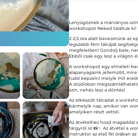
Lenyűgöznek a márványos szín
workshopot Neked találtuk ki! 
2-2,5 óra alatt bevezetünk az 
legszebb fém tálcáját segítség
megfelelően! Gondolj bele, nem
Ebből csak egy lesz a világon 
A workshopot egy elméleti bev
alapanyagaink jellemzőit, mire
tudd képzelni melyik mit ered
A stúdióban megszámlálhatatlan
szín, nehéz lesz a döntés!
Az elkészült tálcádat a works
bármelyik nap, amikor van wo
amelyiken részt vettél.
Az átvételhez hozd magaddal az
tárgyról is! 📸✨ Az átvétel a w
instruktor az első fél órában az