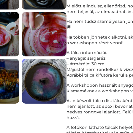
Mielőtt elindulsz, ellenőrizd,
nem teljesül, az elmaradhat, és
Ha nem tudsz személyesen jönni, 
🚚
Ha többen jönnétek alkotni, ak
a workshopon részt venni!
A tálca információi:
– anyaga: sárgaréz
– átmérője: 30 cm
Májustól nem rendelkezik vízs
Korábbi tálca kifutóra kerül a
A workshopon használt anyagok
Kismamáknak a workshopon val
Az elkészült tálca dísztálcakén
nem ajánlott, az epoxi bevona
nedves ronggyal ajánlott. Felül
hozzá.
A fotókon látható tálcák hely