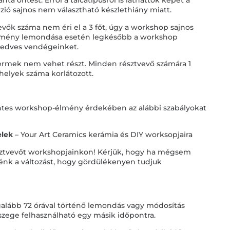
nta öntést. Erről a tálcatípusról is láthattok képet a
rzió sajnos nem választható készlethiány miatt.
vők száma nem éri el a 3 főt, úgy a workshop sajnos
semény lemondása esetén legkésőbb a workshop
kedves vendégeinket.
ermek nem vehet részt. Minden résztvevő számára 1
őhelyek száma korlátozott.
tes workshop-élmény érdekében az alábbi szabályokat
elek
– Your Art Ceramics kerámia és DIY worksopjaira
sztvevőt workshopjainkon! Kérjük, hogy ha mégsem
elénk a változást, hogy gördülékenyen tudjuk
galább 72 órával történő lemondás vagy módosítás
összege felhasználható egy másik időpontra.