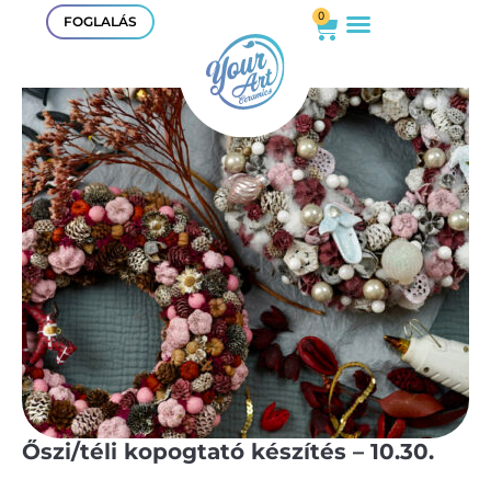
0
FOGLALÁS
Őszi/téli kopogtató készítés – 10.30.