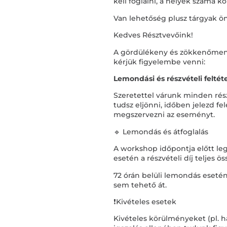
kell foglalni, a helyek száma ko
Van lehetőség plusz tárgyak ö
Kedves Résztvevőink!
A gördülékeny és zökkenőmen
kérjük figyelembe venni:
Lemondási és részvételi feltét
Szeretettel várunk minden ré
tudsz eljönni, időben jelezd f
megszervezni az eseményt.
🔹 Lemondás és átfoglalás
A workshop időpontja előtt le
esetén a részvételi díj teljes 
72 órán belüli lemondás esetén 
sem tehető át.
❗Kivételes esetek
Kivételes körülményeket (pl. ha