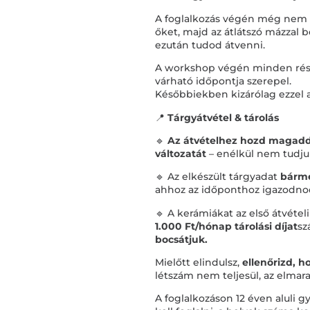
A foglalkozás végén még nem tu
őket, majd az átlátszó mázzal 
ezután tudod átvenni.
A workshop végén minden részt
várható időpontja szerepel.
Későbbiekben kizárólag ezzel az
📍
Tárgyátvétel & tárolás
🔹
Az átvételhez hozd magadda
változatát
– enélkül nem tudju
🔹 Az elkészült tárgyadat
bárme
ahhoz az időponthoz igazodnod,
🔹 A kerámiákat az első átvétel
1.000 Ft/hónap tárolási díjat
sz
bocsátjuk.
Mielőtt elindulsz,
ellenőrizd, 
létszám nem teljesül, az elmara
A foglalkozáson 12 éven aluli 