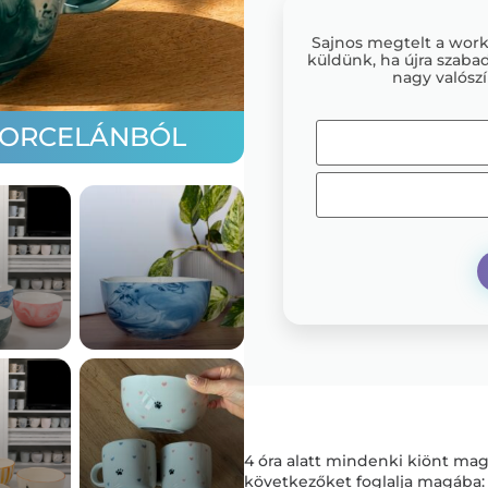
Sajnos megtelt a worksh
küldünk, ha újra szabad
nagy valószí
PORCELÁNBÓL
4 óra alatt mindenki kiönt magá
következőket foglalja magába: