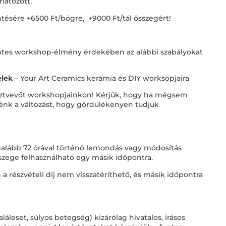
rlátozott.
ntésére +
6500 Ft/bögre, +9000 Ft/tál
összegért!
tes workshop-élmény érdekében az alábbi szabályokat
elek
– Your Art Ceramics kerámia és DIY worksopjaira
sztvevőt workshopjainkon! Kérjük, hogy ha mégsem
elénk a változást, hogy gördülékenyen tudjuk
galább 72 órával történő lemondás vagy módosítás
összege felhasználható egy másik időpontra.
a részvételi díj nem visszatéríthető, és másik időpontra
láleset, súlyos betegség) kizárólag hivatalos, írásos