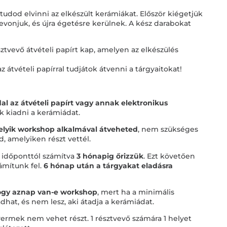
dod elvinni az elkészült kerámiákat. Először kiégetjük
bevonjuk, és újra égetésre kerülnek. A kész darabokat
vevő átvételi papírt kap, amelyen az elkészülés
 átvételi papírral tudjátok átvenni a tárgyaitokat!
l az átvételi papírt vagy annak elektronikus
k kiadni a kerámiádat.
lyik workshop alkalmával átveheted
, nem szükséges
 amelyiken részt vettél.
i időponttól számítva
3 hónapig őrizzük
. Ezt követően
ámítunk fel.
6 hónap után a tárgyakat eladásra
hogy aznap van-e workshop
, mert ha a minimális
dhat, és nem lesz, aki átadja a kerámiádat.
gyermek nem vehet részt. 1 résztvevő számára 1 helyet