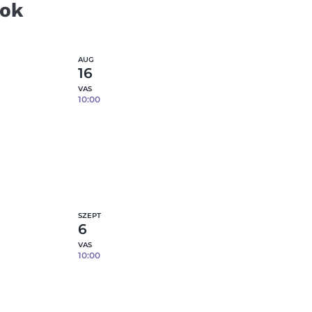
tok
AUG
16
VAS
10:00
Reggelizőszett öntése
fő –
porcelánból – 3 db tárgy / fő –
08.16.
0
fennmaradó hely
etek
Részletek
SZEPT
6
VAS
10:00
Reggelizőszett öntése
fő –
porcelánból – 3 db tárgy / fő –
09.06.