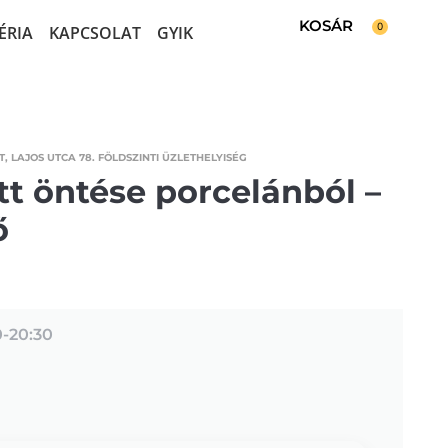
0
ÉRIA
KAPCSOLAT
GYIK
, LAJOS UTCA 78. FÖLDSZINTI ÜZLETHELYISÉG
tt öntése porcelánból –
ő
0-
20:30