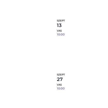
6
fennmaradó hely
Részl
SZEPT
13
VAS
10:00
Reggelizőszett öntése
porcelánból – 3 db tárgy / 
09.13.
10
fennmaradó hely
Részl
SZEPT
27
VAS
10:00
Reggelizőszett öntése
porcelánból – 3 db tárgy / 
09.27.