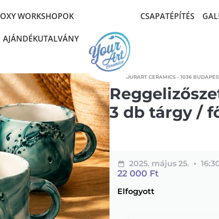
POXY WORKSHOPOK
CSAPATÉPÍTÉS
GAL
AJÁNDÉKUTALVÁNY
YOURART CERAMICS - 1036 BUDAPEST
Reggelizősze
3 db tárgy / f
2025. május 25.
16:3
22 000
Ft
Elfogyott