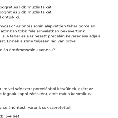
bögrét és 1 db müzlis tálkát
bögrét és 2 db müzlis tálkát
 öntjük ki.
nyosak? Az öntés során alapvetően fehér porcelán
 azonban több féle árnyalatban bekevertünk
is. A fehér és a színezett porcelán keveredése adja a
t. Ennek a színe teljesen rád van bízva!
rcelán öntőmasszáink vannak?
, mivel színezett porcelánból készülnek, ezért az
at fognak kapni zárásként, amit már a keramikus
orcelánöntést! Várunk sok szeretettel!
kb. 3-4 hét