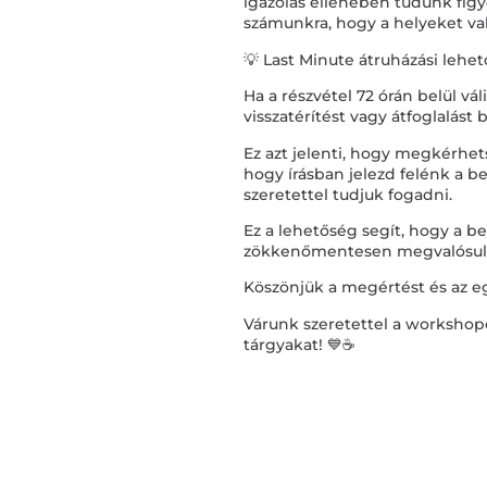
igazolás ellenében tudunk fig
számunkra, hogy a helyeket való
💡 Last Minute átruházási lehe
Ha a részvétel 72 órán belül v
visszatérítést vagy átfoglalást 
Ez azt jelenti, hogy megkérhets
hogy írásban jelezd felénk a b
szeretettel tudjuk fogadni.
Ez a lehetőség segít, hogy a be
zökkenőmentesen megvalósul
Köszönjük a megértést és az 
Várunk szeretettel a workshop
tárgyakat! 💙☕️