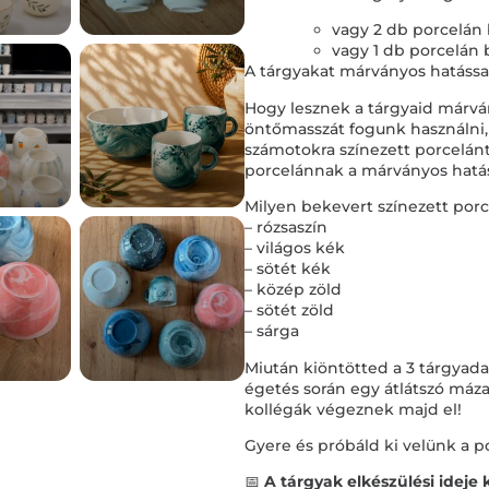
vagy 2 db porcelán 
vagy 1 db porcelán 
A tárgyakat márványos hatással
Hogy lesznek a tárgyaid márvá
öntőmasszát fogunk használni,
számotokra színezett porcelánt 
porcelánnak a márványos hatásá
Milyen bekevert színezett po
– rózsaszín
– világos kék
– sötét kék
– közép zöld
– sötét zöld
– sárga
Miután kiöntötted a 3 tárgyadat
égetés során egy átlátszó máz
kollégák végeznek majd el!
Gyere és próbáld ki velünk a p
📅
A tárgyak elkészülési ideje 