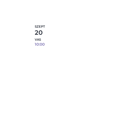
9
fennmaradó hely
etek
Részletek
SZEPT
20
VAS
10:00
Reggelizőszett öntése
fő –
porcelánból – 3 db tárgy / fő –
09.20.
12
fennmaradó hely
etek
Részletek
fő –