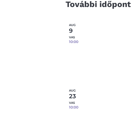
További időpon
AUG
9
VAS
10:00
Reggelizőszett öntése
porcelánból – 3 db tárgy / 
08.09.
0
fennmaradó hely
Részl
AUG
23
VAS
10:00
Reggelizőszett öntése
porcelánból – 3 db tárgy / 
08.23.