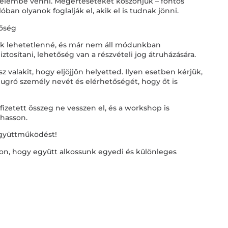
yelembe venni. Megértéseteket köszönjük – fontos
ban olyanok foglalják el, akik el is tudnak jönni.
tőség
álik lehetetlenné, és már nem áll módunkban
biztosítani, lehetőség van a részvételi jog átruházására.
z valakit, hogy eljöjjön helyetted. Ilyen esetben kérjük,
eugró személy nevét és elérhetőségét, hogy őt is
fizetett összeg ne vesszen el, és a workshop is
hasson.
együttműködést!
on, hogy együtt alkossunk egyedi és különleges