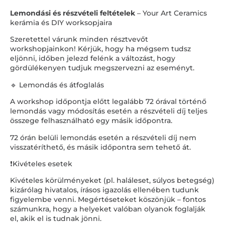
Lemondási és részvételi feltételek
– Your Art Ceramics
kerámia és DIY worksopjaira
Szeretettel várunk minden résztvevőt
workshopjainkon! Kérjük, hogy ha mégsem tudsz
eljönni, időben jelezd felénk a változást, hogy
gördülékenyen tudjuk megszervezni az eseményt.
🔹 Lemondás és átfoglalás
A workshop időpontja előtt legalább 72 órával történő
lemondás vagy módosítás esetén a részvételi díj teljes
összege felhasználható egy másik időpontra.
72 órán belüli lemondás esetén a részvételi díj nem
visszatéríthető, és másik időpontra sem tehető át.
❗Kivételes esetek
Kivételes körülményeket (pl. haláleset, súlyos betegség)
kizárólag hivatalos, írásos igazolás ellenében tudunk
figyelembe venni. Megértéseteket köszönjük – fontos
számunkra, hogy a helyeket valóban olyanok foglalják
el, akik el is tudnak jönni.