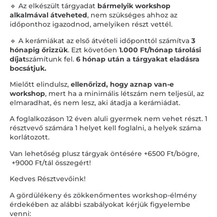
🔹 Az elkészült tárgyadat
bármelyik workshop
alkalmával átveheted
, nem szükséges ahhoz az
időponthoz igazodnod, amelyiken részt vettél.
🔹 A kerámiákat az első átvételi időponttól számítva
3
hónapig őrizzük
. Ezt követően
1.000 Ft/hónap tárolási
díjat
számítunk fel.
6 hónap után a tárgyakat eladásra
bocsátjuk.
Mielőtt elindulsz,
ellenőrizd, hogy aznap van-e
workshop
, mert ha a minimális létszám nem teljesül, az
elmaradhat, és nem lesz, aki átadja a kerámiádat.
A foglalkozáson 12 éven aluli gyermek nem vehet részt. 1
résztvevő számára 1 helyet kell foglalni, a helyek száma
korlátozott.
Van lehetőség plusz tárgyak öntésére +
6500 Ft/bögre,
+9000 Ft/tál
összegért!
Kedves Résztvevőink!
A gördülékeny és zökkenőmentes workshop-élmény
érdekében az alábbi szabályokat kérjük figyelembe
venni: