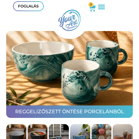
0
FOGLALÁS
REGGELIZŐSZETT ÖNTÉSE PORCELÁNBÓL