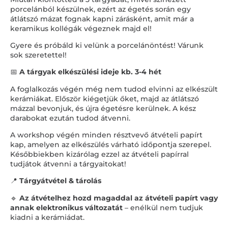
porcelánból készülnek, ezért az égetés során egy
átlátszó mázat fognak kapni zárásként, amit már a
keramikus kollégák végeznek majd el!
Gyere és próbáld ki velünk a porcelánöntést! Várunk
sok szeretettel!
📅
A tárgyak elkészülési ideje kb. 3-4 hét
A foglalkozás végén még nem tudod elvinni az elkészült
kerámiákat. Először kiégetjük őket, majd az átlátszó
mázzal bevonjuk, és újra égetésre kerülnek. A kész
darabokat ezután tudod átvenni.
A workshop végén minden résztvevő átvételi papírt
kap, amelyen az elkészülés várható időpontja szerepel.
Későbbiekben kizárólag ezzel az átvételi papírral
tudjátok átvenni a tárgyaitokat!
📍
Tárgyátvétel & tárolás
🔹
Az átvételhez hozd magaddal az átvételi papírt vagy
annak elektronikus változatát
– enélkül nem tudjuk
kiadni a kerámiádat.