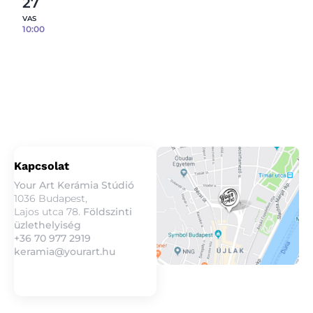
27
VAS
10:00
Reggelizőszett öntése porcelánból – 3 db
tárgy / fő – 09.27.
12
fennmaradó hely
Részletek
Kapcsolat
Your Art Kerámia Stúdió
1036 Budapest,
Lajos utca 78.
Földszinti
üzlethelyiség
+36 70 977 2919
keramia@yourart.hu