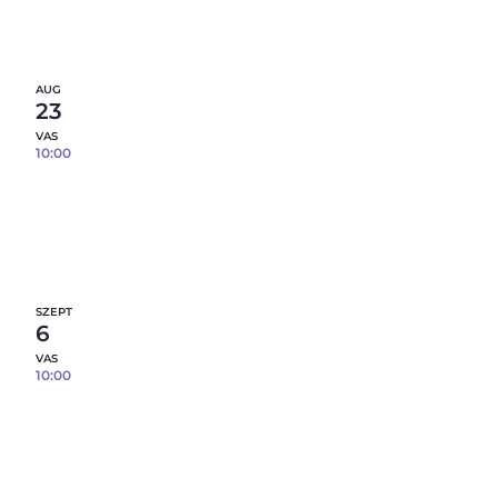
0
fennmaradó hely
Részletek
AUG
23
VAS
10:00
Reggelizőszett öntése porcelánból – 3 db
tárgy / fő – 08.23.
6
fennmaradó hely
Részletek
SZEPT
6
VAS
10:00
Reggelizőszett öntése porcelánból – 3 db
tárgy / fő – 09.06.
9
fennmaradó hely
Részletek