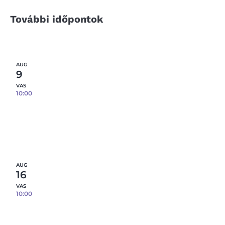
További időpontok
AUG
9
VAS
10:00
Reggelizőszett öntése porcelánból – 3 db
tárgy / fő – 08.09.
0
fennmaradó hely
Részletek
AUG
16
VAS
10:00
Reggelizőszett öntése porcelánból – 3 db
tárgy / fő – 08.16.