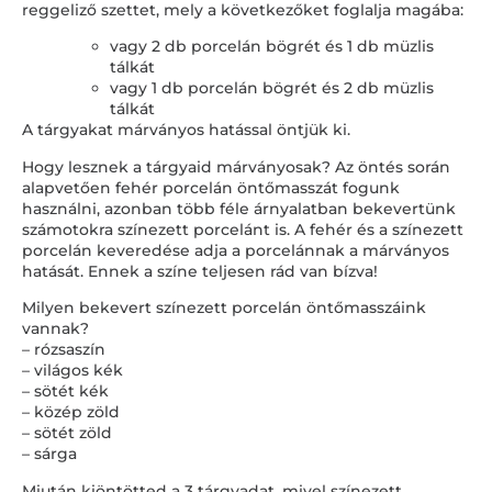
reggeliző szettet, mely a következőket foglalja magába:
vagy 2 db porcelán bögrét és 1 db müzlis
tálkát
vagy 1 db porcelán bögrét és 2 db müzlis
tálkát
A tárgyakat márványos hatással öntjük ki.
Hogy lesznek a tárgyaid márványosak? Az öntés során
alapvetően fehér porcelán öntőmasszát fogunk
használni, azonban több féle árnyalatban bekevertünk
számotokra színezett porcelánt is. A fehér és a színezett
porcelán keveredése adja a porcelánnak a márványos
hatását. Ennek a színe teljesen rád van bízva!
Milyen bekevert színezett porcelán öntőmasszáink
vannak?
– rózsaszín
– világos kék
– sötét kék
– közép zöld
– sötét zöld
– sárga
Miután kiöntötted a 3 tárgyadat, mivel színezett