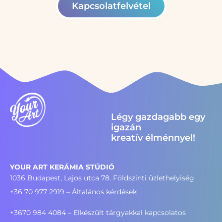
Kapcsolatfelvétel
Légy gazdagabb egy
igazán
kreatív élménnyel!
YOUR ART KERÁMIA STÚDIÓ
1036 Budapest, Lajos utca 78. Földszinti üzlethelyiség
+36 70 977 2919
– Általános kérdések
+3670 984 4084 – Elkészült tárgyakkal kapcsolatos