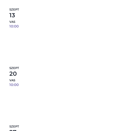
SZEPT
13
VAS
10:00
Reggelizőszett öntése porcelánból – 3 db
tárgy / fő – 09.13.
10
fennmaradó hely
Részletek
SZEPT
20
VAS
10:00
Reggelizőszett öntése porcelánból – 3 db
tárgy / fő – 09.20.
12
fennmaradó hely
Részletek
SZEPT