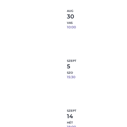
AUG
30
VAS
10:00
Tapaszos tál- 08.30.
1
fennmaradó hely
Részl
SZEPT
5
SZO
15:30
Tapaszos tál- 09.05.
3
fennmaradó hely
Részl
SZEPT
14
HÉT
18:00