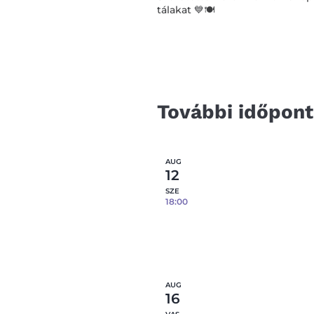
tálakat 💙🍽️
További időpon
AUG
12
SZE
18:00
Tapaszos tál- 08.12.
0
fennmaradó hely
Részl
AUG
16