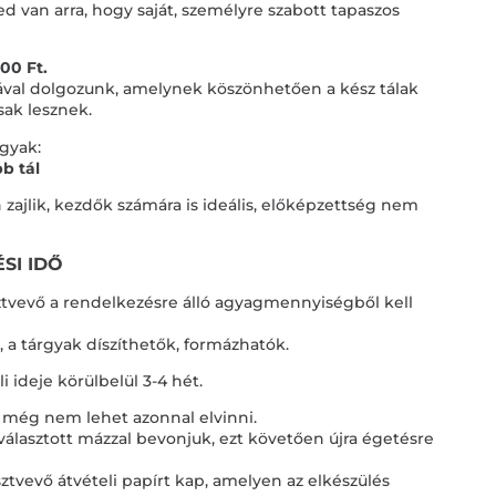
 van arra, hogy saját, személyre szabott tapaszos
00 Ft.
kával dolgozunk, amelynek köszönhetően a kész tálak
sak lesznek.
gyak:
bb tál
ajlik, kezdők számára is ideális, előképzettség nem
SI IDŐ
ztvevő a rendelkezésre álló agyagmennyiségből kell
 a tárgyak díszíthetők, formázhatók.
i ideje körülbelül 3-4 hét.
 még nem lehet azonnal elvinni.
 választott mázzal bevonjuk, ezt követően újra égetésre
vevő átvételi papírt kap, amelyen az elkészülés