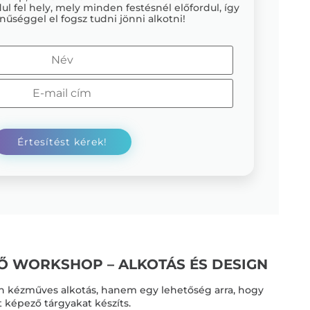
ul fel hely, mely minden festésnél előfordul, így
nűséggel el fogsz tudni jönni alkotni!
TŐ
WORKSHOP – ALKOTÁS ÉS DESIGN
án kézműves alkotás, hanem egy lehetőség arra, hogy
t képező tárgyakat készíts.