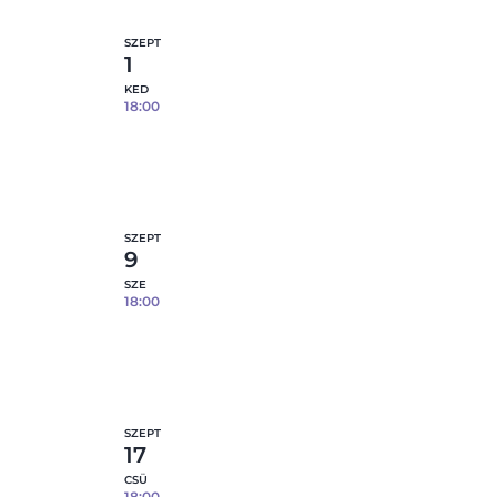
SZEPT
1
KED
18:00
Tapaszos tál- 09.01.
8
fennmaradó hely
etek
Részletek
SZEPT
9
SZE
18:00
Tapaszos tál- 09.09.
8
fennmaradó hely
etek
Részletek
SZEPT
17
CSÜ
18:00