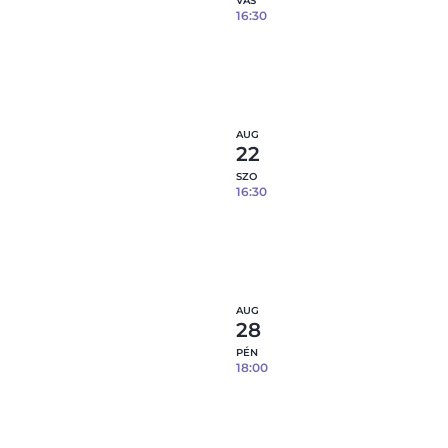
VAS
16:30
Tapaszos tál- 08.16.
0
fennmaradó hely
Részl
AUG
22
SZO
16:30
Tapaszos tál- 08.22.
0
fennmaradó hely
Részl
AUG
28
PÉN
18:00
Tapaszos tál- 08.28.
2
fennmaradó hely
Részl