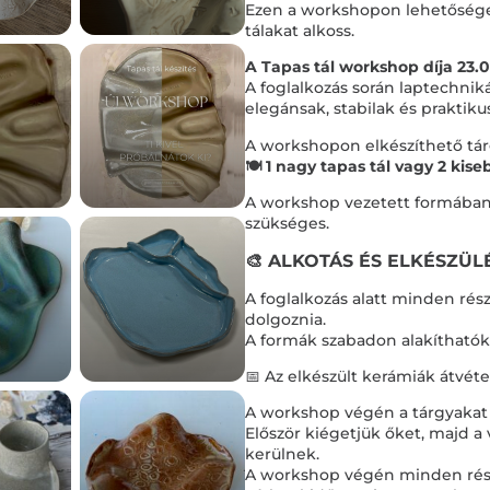
Ezen a workshopon lehetőséged
tálakat alkoss.
A Tapas tál workshop díja 23.0
A foglalkozás során laptechni
elegánsak, stabilak és praktiku
A workshopon elkészíthető tár
🍽️ 1 nagy tapas tál vagy 2 kise
A workshop vezetett formában z
szükséges.
🎨 ALKOTÁS ÉS ELKÉSZÜLÉ
A foglalkozás alatt minden rés
dolgoznia.
A formák szabadon alakíthatók,
📅 Az elkészült kerámiák átvétel
A workshop végén a tárgyakat
Először kiégetjük őket, majd a
kerülnek.
A workshop végén minden részt