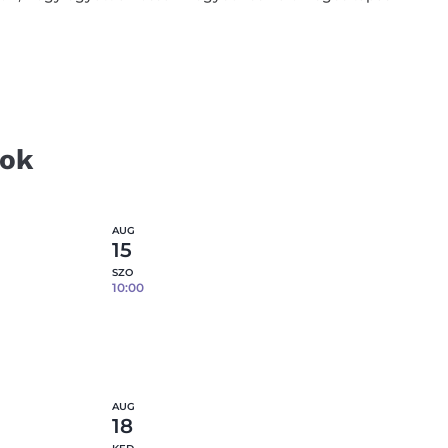
tok
AUG
15
SZO
10:00
Tapaszos tál- 08.15.
0
fennmaradó hely
etek
Részletek
AUG
18