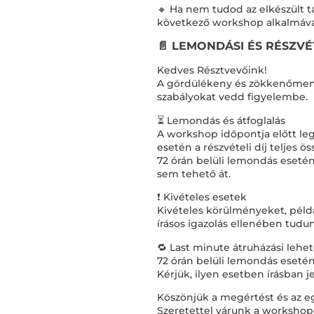
🔸 Ha nem tudod az elkészült 
következő workshop alkalmáv
📄 LEMONDÁSI ÉS RÉSZVÉ
Kedves Résztvevőink!
A gördülékeny és zökkenőment
szabályokat vedd figyelembe.
⏳ Lemondás és átfoglalás
A workshop időpontja előtt le
esetén a részvételi díj teljes 
72 órán belüli lemondás esetén 
sem tehető át.
❗ Kivételes esetek
Kivételes körülményeket, példá
írásos igazolás ellenében tudu
🔁 Last minute átruházási lehe
72 órán belüli lemondás esetén
Kérjük, ilyen esetben írásban 
Köszönjük a megértést és az 
Szeretettel várunk a workshop