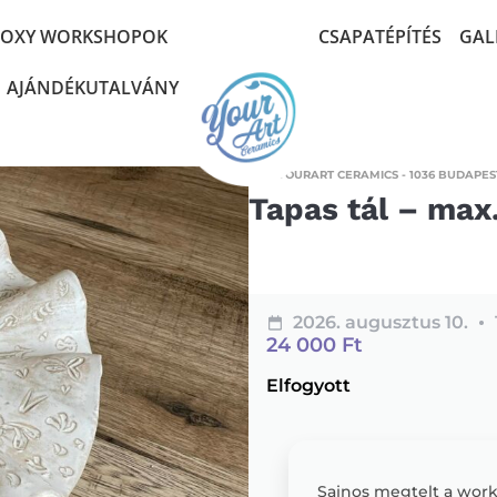
POXY WORKSHOPOK
CSAPATÉPÍTÉS
GAL
AJÁNDÉKUTALVÁNY
YOURART CERAMICS - 1036 BUDAPEST
Tapas tál – max.
2026. augusztus 10.
24 000
Ft
Elfogyott
Sajnos megtelt a worksh