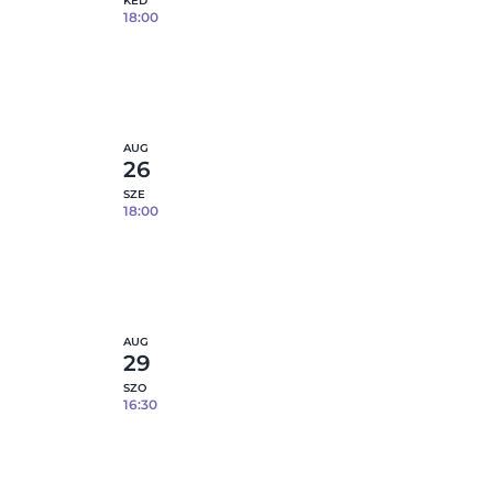
KED
18:00
Tapaszos tál- 08.18.
1
fennmaradó hely
etek
Részletek
AUG
26
SZE
18:00
Tapaszos tál- 08.26.
0
fennmaradó hely
etek
Részletek
AUG
29
SZO
16:30
Tapaszos tál- 08.29.
10
fennmaradó hely
etek
Részletek