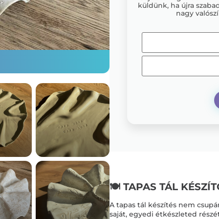
küldünk, ha újra szabad
nagy valószí
🍽️ TAPAS TÁL KÉSZÍ
A tapas tál készítés nem csup
saját, egyedi étkészleted részé