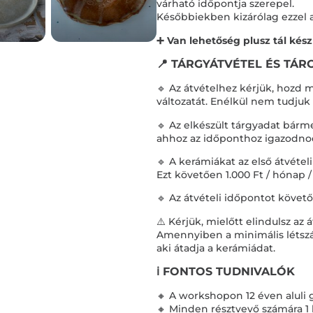
várható időpontja szerepel.
Későbbiekben kizárólag ezzel az
➕ Van lehetőség plusz tál készí
📍 TÁRGYÁTVÉTEL ÉS TÁR
🔹 Az átvételhez kérjük, hozd 
változatát. Enélkül nem tudjuk
🔹 Az elkészült tárgyadat bár
ahhoz az időponthoz igazodnod,
🔹 A kerámiákat az első átvétel
Ezt követően 1.000 Ft / hónap / 
🔹 Az átvételi időpontot követ
⚠️ Kérjük, mielőtt elindulsz az
Amennyiben a minimális létszá
aki átadja a kerámiádat.
ℹ️ FONTOS TUDNIVALÓK
🔸 A workshopon 12 éven aluli
🔸 Minden résztvevő számára 1 h