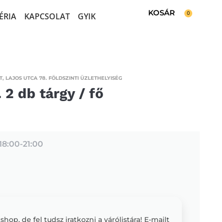
0
ÉRIA
KAPCSOLAT
GYIK
, LAJOS UTCA 78. FÖLDSZINTI ÜZLETHELYISÉG
 2 db tárgy / fő
18:00-
21:00
op, de fel tudsz iratkozni a várólistára! E-mailt