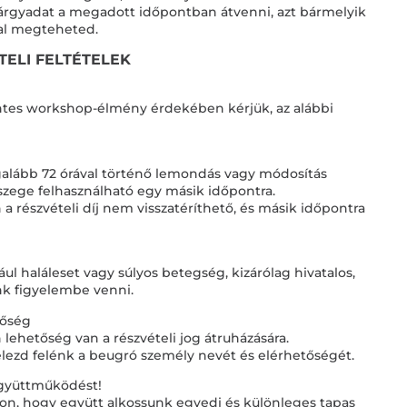
tárgyadat a megadott időpontban átvenni, azt bármelyik
al megteheted.
TELI FELTÉTELEK
es workshop-élmény érdekében kérjük, az alábbi
galább 72 órával történő lemondás vagy módosítás
összege felhasználható egy másik időpontra.
a részvételi díj nem visszatéríthető, és másik időpontra
ul haláleset vagy súlyos betegség, kizárólag hivatalos,
nk figyelembe venni.
tőség
 lehetőség van a részvételi jog átruházására.
jelezd felénk a beugró személy nevét és elérhetőségét.
együttműködést!
on, hogy együtt alkossunk egyedi és különleges tapas