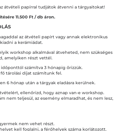
 átvételi papírral tudjátok átvenni a tárgyaitokat!
tésére 11.500 Ft / db áron.
OLÁS
magaddal az átvételi papírt vagy annak elektronikus
 kiadni a kerámiádat.
melyik workshop alkalmával átveheted, nem szükséges
 amelyiken részt vettél.
i időponttól számítva 3 hónapig őrizzük.
fő tárolási díjat számítunk fel.
ően 6 hónap után a tárgyak eladásra kerülnek.
 átvételért, ellenőrizd, hogy aznap van-e workshop.
m nem teljesül, az esemény elmaradhat, és nem lesz,
 gyermek nem vehet részt.
elyet kell foglalni, a férőhelyek száma korlátozott.