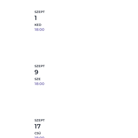
SZEPT
1
KED
18:00
Tapaszos tál- 09.01.
8
fennmaradó hely
etek
Részletek
SZEPT
9
SZE
18:00
Tapaszos tál- 09.09.
8
fennmaradó hely
etek
Részletek
SZEPT
17
CSÜ
18:00