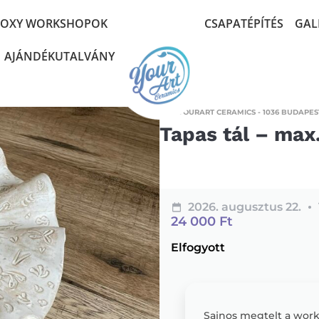
POXY WORKSHOPOK
CSAPATÉPÍTÉS
GAL
AJÁNDÉKUTALVÁNY
YOURART CERAMICS - 1036 BUDAPEST
Tapas tál – max.
2026. augusztus 22.
24 000
Ft
Elfogyott
Sajnos megtelt a worksh