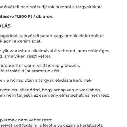
 átvételi papírral tudjátok átvenni a tárgyaitokat!
tésére 11.500 Ft / db áron.
OLÁS
magaddal az átvételi papírt vagy annak elektronikus
 kiadni a kerámiádat.
melyik workshop alkalmával átveheted, nem szükséges
 amelyiken részt vettél.
i időponttól számítva 3 hónapig őrizzük.
fő tárolási díjat számítunk fel.
ően 6 hónap után a tárgyak eladásra kerülnek.
 átvételért, ellenőrizd, hogy aznap van-e workshop.
m nem teljesül, az esemény elmaradhat, és nem lesz,
 gyermek nem vehet részt.
elyet kell foglalni, a férőhelyek száma korlátozott.