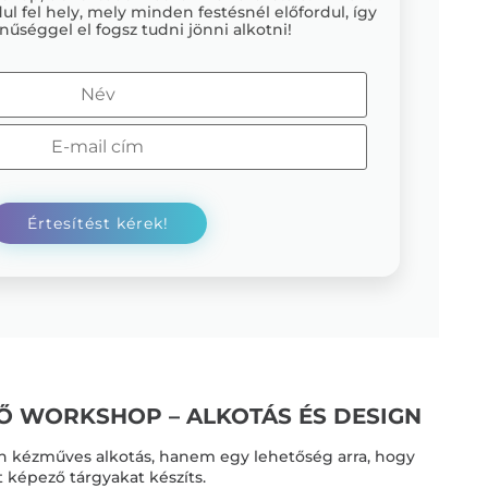
ul fel hely, mely minden festésnél előfordul, így
nűséggel el fogsz tudni jönni alkotni!
TŐ
WORKSHOP – ALKOTÁS ÉS DESIGN
án kézműves alkotás, hanem egy lehetőség arra, hogy
t képező tárgyakat készíts.