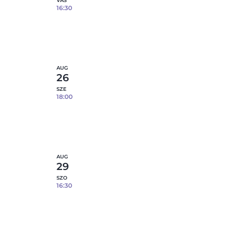
VAS
16:30
Tapaszos tál- 08.16.
0
fennmaradó hely
etek
Részletek
AUG
26
SZE
18:00
Tapaszos tál- 08.26.
0
fennmaradó hely
etek
Részletek
AUG
29
SZO
16:30
Tapaszos tál- 08.29.
10
fennmaradó hely
etek
Részletek