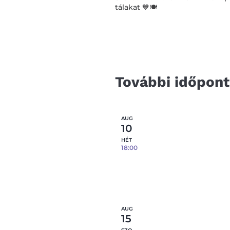
tálakat 💙🍽️
További időpon
AUG
10
HÉT
18:00
Tapaszos tál- 08.10.
0
fennmaradó hely
Részl
AUG
15