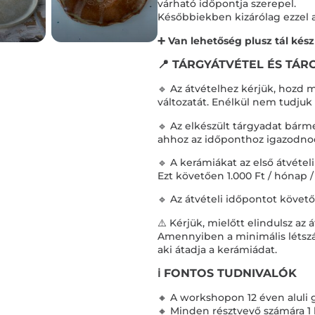
várható időpontja szerepel.
Későbbiekben kizárólag ezzel az
➕ Van lehetőség plusz tál készí
📍 TÁRGYÁTVÉTEL ÉS TÁR
🔹 Az átvételhez kérjük, hozd 
változatát. Enélkül nem tudjuk
🔹 Az elkészült tárgyadat bár
ahhoz az időponthoz igazodnod,
🔹 A kerámiákat az első átvétel
Ezt követően 1.000 Ft / hónap / 
🔹 Az átvételi időpontot követ
⚠️ Kérjük, mielőtt elindulsz az
Amennyiben a minimális létszá
aki átadja a kerámiádat.
ℹ️ FONTOS TUDNIVALÓK
🔸 A workshopon 12 éven aluli
🔸 Minden résztvevő számára 1 h