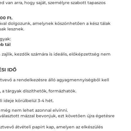
 van arra, hogy saját, személyre szabott tapaszos
00 Ft.
kával dolgozunk, amelynek köszönhetően a kész tálak
sak lesznek.
gyak:
bb tál
ajlik, kezdők számára is ideális, előképzettség nem
SI IDŐ
ztvevő a rendelkezésre álló agyagmennyiségből kell
 a tárgyak díszíthetők, formázhatók.
i ideje körülbelül 3-4 hét.
 még nem lehet azonnal elvinni.
 választott mázzal bevonjuk, ezt követően újra égetésre
vevő átvételi papírt kap, amelyen az elkészülés