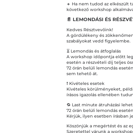
🔸 Ha nem tudod az elkészült 
következő workshop alkalmáv
📄 LEMONDÁSI ÉS RÉSZVÉ
Kedves Résztvevőink!
A gördülékeny és zökkenőment
szabályokat vedd figyelembe.
⏳ Lemondás és átfoglalás
A workshop időpontja előtt le
esetén a részvételi díj teljes 
72 órán belüli lemondás esetén 
sem tehető át.
❗ Kivételes esetek
Kivételes körülményeket, példá
írásos igazolás ellenében tudu
🔁 Last minute átruházási lehe
72 órán belüli lemondás esetén
Kérjük, ilyen esetben írásban 
Köszönjük a megértést és az 
Szeretettel várunk a workshop