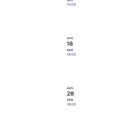
SZO
10:00
Tapaszos tál- 08.15.
0
fennmaradó hely
Részl
AUG
18
KED
18:00
Tapaszos tál- 08.18.
1
fennmaradó hely
Részl
AUG
28
PÉN
18:00
Tapaszos tál- 08.28.
2
fennmaradó hely
Részl