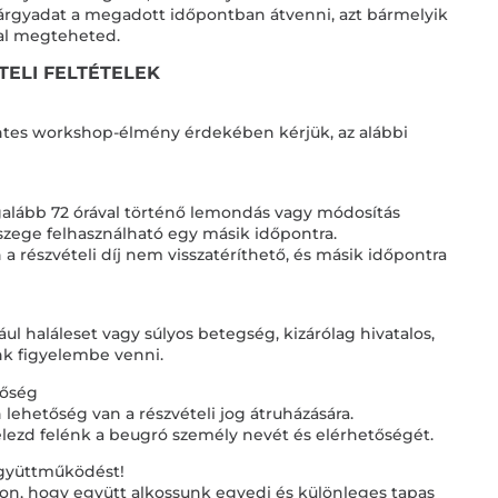
tárgyadat a megadott időpontban átvenni, azt bármelyik
al megteheted.
TELI FELTÉTELEK
es workshop-élmény érdekében kérjük, az alábbi
galább 72 órával történő lemondás vagy módosítás
összege felhasználható egy másik időpontra.
a részvételi díj nem visszatéríthető, és másik időpontra
ul haláleset vagy súlyos betegség, kizárólag hivatalos,
nk figyelembe venni.
tőség
 lehetőség van a részvételi jog átruházására.
jelezd felénk a beugró személy nevét és elérhetőségét.
együttműködést!
on, hogy együtt alkossunk egyedi és különleges tapas