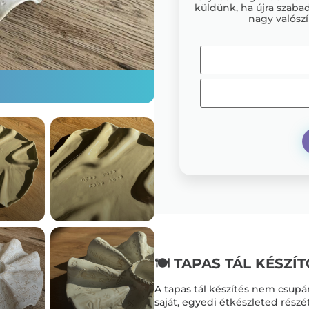
küldünk, ha újra szabad
nagy valószí
🍽️ TAPAS TÁL KÉSZÍ
A tapas tál készítés nem csup
saját, egyedi étkészleted részé