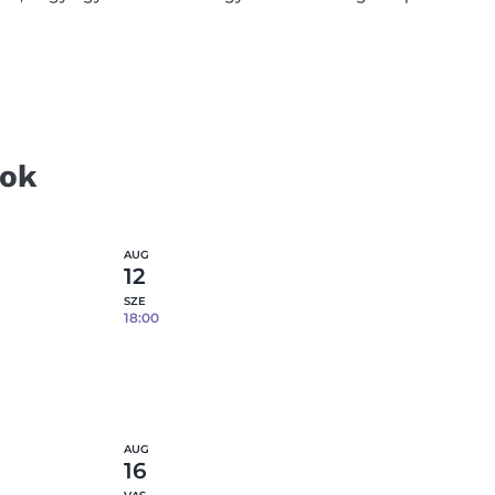
tok
AUG
12
SZE
18:00
Tapaszos tál- 08.12.
0
fennmaradó hely
etek
Részletek
AUG
16