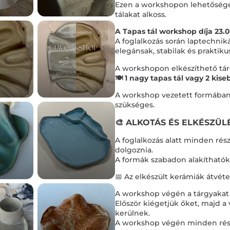
Ezen a workshopon lehetőséged
tálakat alkoss.
A Tapas tál workshop díja 23.0
A foglalkozás során laptechni
elegánsak, stabilak és praktiku
A workshopon elkészíthető tár
🍽️ 1 nagy tapas tál vagy 2 kise
A workshop vezetett formában z
szükséges.
🎨 ALKOTÁS ÉS ELKÉSZÜLÉ
A foglalkozás alatt minden rés
dolgoznia.
A formák szabadon alakíthatók,
📅 Az elkészült kerámiák átvétel
A workshop végén a tárgyakat
Először kiégetjük őket, majd a
kerülnek.
A workshop végén minden részt